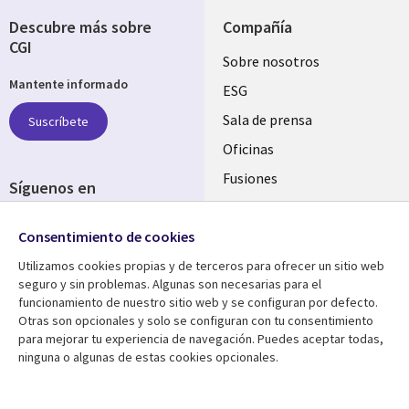
Descubre más sobre
Compañía
CGI
Useful
Sobre nosotros
Mantente informado
links
ESG
SPAIN
Sala de prensa
Suscríbete
Oficinas
Fusiones
Síguenos en
Inversores
Social
Consentimiento de cookies
Media
SPAIN
Utilizamos cookies propias y de terceros para ofrecer un sitio web
seguro y sin problemas. Algunas son necesarias para el
Centro de Recursos
Ayuda
funcionamiento de nuestro sitio web y se configuran por defecto.
Otras son opcionales y solo se configuran con tu consentimiento
Library
Legal
Artículos
Aviso Legal
para mejorar tu experiencia de navegación. Puedes aceptar todas,
ninguna o algunas de estas cookies opcionales.
Links
SPAIN
Blogs
Política de Privacidad
SPAIN
Brochures
Accesibilidad