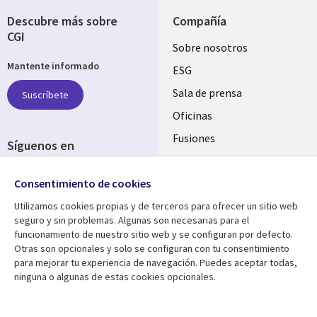
Descubre más sobre
Compañía
CGI
Useful
Sobre nosotros
Mantente informado
links
ESG
SPAIN
Sala de prensa
Suscríbete
Oficinas
Fusiones
Síguenos en
Inversores
Social
Consentimiento de cookies
Media
SPAIN
Utilizamos cookies propias y de terceros para ofrecer un sitio web
seguro y sin problemas. Algunas son necesarias para el
Centro de Recursos
Ayuda
funcionamiento de nuestro sitio web y se configuran por defecto.
Otras son opcionales y solo se configuran con tu consentimiento
Library
Legal
Artículos
Aviso Legal
para mejorar tu experiencia de navegación. Puedes aceptar todas,
ninguna o algunas de estas cookies opcionales.
Links
SPAIN
Blogs
Política de Privacidad
SPAIN
Brochures
Accesibilidad