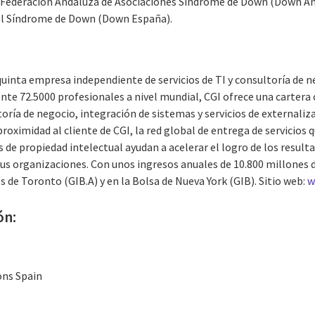
Federación Andaluza de Asociaciones Síndrome de Down (Down And
el Síndrome de Down (Down España).
quinta empresa independiente de servicios de TI y consultoría de 
 72.5000 profesionales a nivel mundial, CGI ofrece una cartera 
toría de negocio, integración de sistemas y servicios de externaliz
proximidad al cliente de CGI, la red global de entrega de servicios 
 de propiedad intelectual ayudan a acelerar el logro de los resultad
sus organizaciones. Con unos ingresos anuales de 10.800 millones 
s de Toronto (GIB.A) y en la Bolsa de Nueva York (GIB). Sitio web:
w
ón:
ns Spain