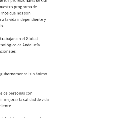
e los profesionales de CGI
e nuestro programa de
ornos que nos son
a la vida independiente y
do.
trabajan en el Global
ecnológico de Andalucía
acionales.
o gubernamental sin ánimo
es de personas con
 mejorar la calidad de vida
diente.