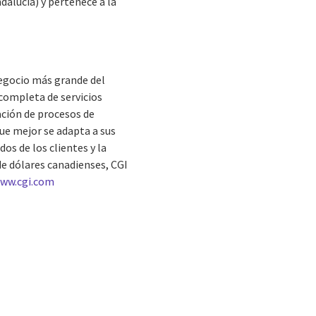
alucía) y pertenece a la
negocio más grande del
completa de servicios
ación de procesos de
que mejor se adapta a sus
os de los clientes y la
de dólares canadienses, CGI
ww.cgi.com