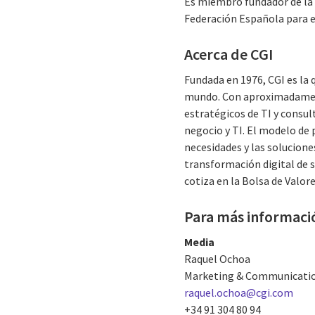
Es miembro fundador de la 
Federación Española para 
Acerca de CGI
Fundada en 1976, CGI es la 
mundo. Con aproximadamente
estratégicos de TI y consul
negocio y TI. El modelo de 
necesidades y las soluciones
transformación digital de 
cotiza en la Bolsa de Valore
Para más informaci
Media
Raquel Ochoa
Marketing & Communicatio
raquel.ochoa@cgi.com
+34 91 304 80 94