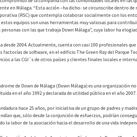
 compromiso de la compañía con las comunidades locales en las qu
mente en Málaga. “Esta acción –ha dicho- se circunscribe dentro d
porativa (RSC) que contempla colaborar socialmente con los ent
stos equipos son unas herramientas muy valiosas para contribuir 
as personas con las que trabaja Down Málaga”, cuya labor ha elogia
a desde 2004. Actualmente, cuenta con casi 100 profesionales que 
las factorías de software, en el edificio The Green Ray del Parque T
cios a las CGI´s de otros países y clientes finales locales e intern
a
Síndrome de Down de Málaga (Down Málaga) es una organización n
tuida en el año 1992 y declarada de utilidad pública en el año 2007.
adura hace 25 años, por iniciativa de un grupo de padres y madr
ían que, sólo desde la conjunción de esfuerzos, podrían conseguir
o la labor de la asociación hacia el desarrollo de una vida indepen