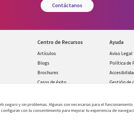
contáctanos
Centro de Recursos
Ayuda
Library
Legal
Artículos
Aviso Legal
Links
SPAIN
Blogs
Política de 
SPAIN
Brochures
Accesibilida
Casos de éxito
Gestión de 
Eventos
Noticias
web seguro y sin problemas. Algunas son necesarias para el funcionamiento 
Puntos de vista
e configuran con tu consentimiento para mejorar tu experiencia de navegac
Ver más