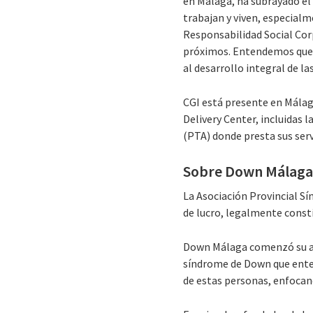
en Málaga, ha subrayado el
trabajan y viven, especial
Responsabilidad Social Cor
próximos. Entendemos que e
al desarrollo integral de l
CGI está presente en Málag
Delivery Center, incluidas 
(PTA) donde presta sus servi
Sobre Down Málag
La Asociación Provincial 
de lucro, legalmente consti
Down Málaga comenzó su and
síndrome de Down que entend
de estas personas, enfocand