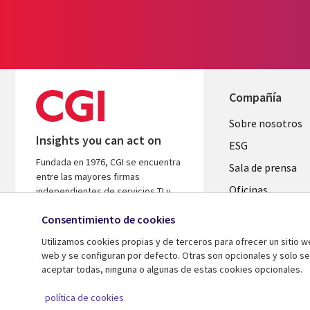
Compañía
Useful
Sobre nosotros
Insights you can act on
links
ESG
Fundada en 1976, CGI se encuentra
SPAIN
Sala de prensa
entre las mayores firmas
Oficinas
independientes de servicios TI y
consultoría de negocio del mundo.
Fusiones
Consentimiento de cookies
Nos basamos en conocimientos y
Inversores
resultados para ayudar a acelerar el
Utilizamos cookies propias y de terceros para ofrecer un sitio 
rendimiento de tus inversiones.
web y se configuran por defecto. Otras son opcionales y solo s
aceptar todas, ninguna o algunas de estas cookies opcionales.
© 2026 CGI Inc.
política de cookies