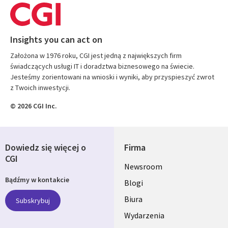
Insights you can act on
Założona w 1976 roku, CGI jest jedną z największych firm
świadczących usługi IT i doradztwa biznesowego na świecie.
Jesteśmy zorientowani na wnioski i wyniki, aby przyspieszyć zwrot
z Twoich inwestycji.
© 2026 CGI Inc.
Dowiedz się więcej o
Firma
CGI
Useful
Newsroom
Bądźmy w kontakcie
links
Blogi
SECTIONS
Biura
Subskrybuj
Wydarzenia
POLSKA