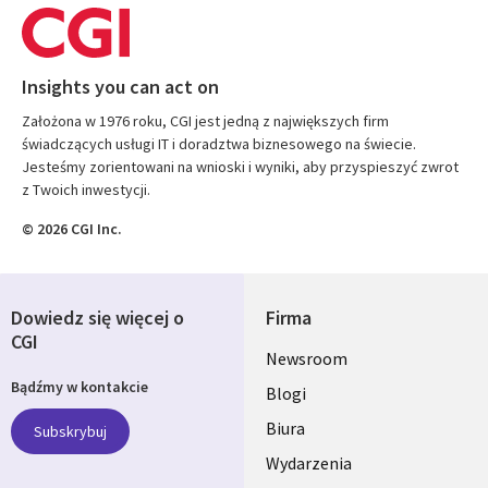
Insights you can act on
Założona w 1976 roku, CGI jest jedną z największych firm
świadczących usługi IT i doradztwa biznesowego na świecie.
Jesteśmy zorientowani na wnioski i wyniki, aby przyspieszyć zwrot
z Twoich inwestycji.
© 2026 CGI Inc.
Dowiedz się więcej o
Firma
CGI
Useful
Newsroom
Bądźmy w kontakcie
links
Blogi
SECTIONS
Biura
Subskrybuj
Wydarzenia
POLSKA