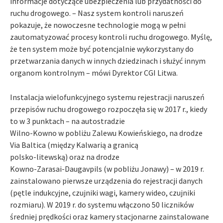
informacje dotyczące ubezpieczenia lub przydatności do
ruchu drogowego. – Nasz system kontroli naruszeń
pokazuje, że nowoczesne technologie mogą w pełni
zautomatyzować procesy kontroli ruchu drogowego. Myślę,
że ten system może być potencjalnie wykorzystany do
przetwarzania danych w innych dziedzinach i służyć innym
organom kontrolnym – mówi Dyrektor CGI Litwa.
Instalacja wielofunkcyjnego systemu rejestracji naruszeń
przepisów ruchu drogowego rozpoczęła się w 2017 r., kiedy
to w 3 punktach – na autostradzie
Wilno-Kowno w pobliżu Zalewu Kowieńskiego, na drodze
Via Baltica (między Kalwarią a granicą
polsko-litewską) oraz na drodze
Kowno-Zarasai-Daugavpils (w pobliżu Jonawy) – w 2019 r.
zainstalowano pierwsze urządzenia do rejestracji danych
(pętle indukcyjne, czujniki wagi, kamery wideo, czujniki
rozmiaru). W 2019 r. do systemu włączono 50 liczników
średniej prędkości oraz kamery stacjonarne zainstalowane