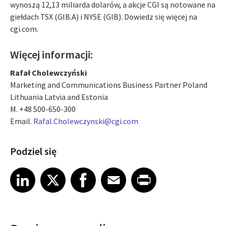
wynoszą 12,13 miliarda dolarów, a akcje CGI są notowane na
giełdach TSX (GIB.A) i NYSE (GIB). Dowiedz się więcej na
cgi.com.
Więcej informacji:
Rafał Cholewczyński
Marketing and Communications Business Partner Poland
Lithuania Latvia and Estonia
M. +48 500-650-300
Email.
Rafal.Cholewczynski@cgi.com
Podziel się
Share article on LinkedIn
Share article on X
Share article on Facebook
Share article on Email
Share article on Print
LinkedIn
X
Facebook
Email
Print