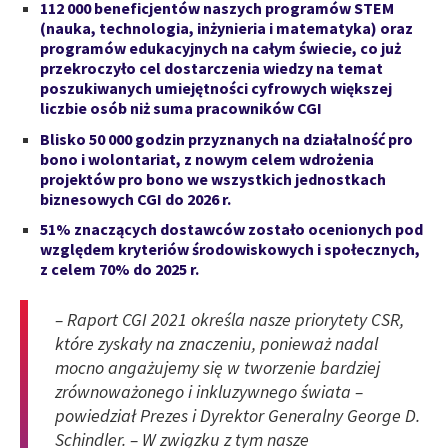
112 000 beneficjentów naszych programów STEM
(nauka, technologia, inżynieria i matematyka) oraz
programów edukacyjnych na całym świecie, co już
przekroczyło cel dostarczenia wiedzy na temat
poszukiwanych umiejętności cyfrowych większej
liczbie osób niż suma pracowników CGI
Blisko 50 000 godzin przyznanych na działalność pro
bono i wolontariat, z nowym celem wdrożenia
projektów pro bono we wszystkich jednostkach
biznesowych CGI do 2026 r.
51% znaczących dostawców zostało ocenionych pod
względem kryteriów środowiskowych i społecznych,
z celem 70% do 2025 r.
–
Raport CGI 2021 określa nasze priorytety CSR,
które zyskały na znaczeniu, ponieważ nadal
mocno angażujemy się w tworzenie bardziej
zrównoważonego i inkluzywnego świata
–
powiedział Prezes i Dyrektor Generalny George D.
Schindler.
–
W związku z tym nasze