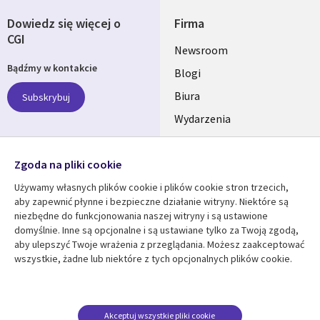
Dowiedz się więcej o
Firma
CGI
Useful
Newsroom
Bądźmy w kontakcie
links
Blogi
SECTIONS
Biura
Subskrybuj
Wydarzenia
POLSKA
Nasze profile
Zgoda na pliki cookie
Social
Używamy własnych plików cookie i plików cookie stron trzecich,
Media
aby zapewnić płynne i bezpieczne działanie witryny. Niektóre są
SECTIONS
niezbędne do funkcjonowania naszej witryny i są ustawione
POLSKA
domyślnie. Inne są opcjonalne i są ustawiane tylko za Twoją zgodą,
Centrum zasobów
Pomoc
aby ulepszyć Twoje wrażenia z przeglądania. Możesz zaakceptować
wszystkie, żadne lub niektóre z tych opcjonalnych plików cookie.
Library
Legal
Artykuły
Informacja prawna
Links
SECTIONS
Blogi
Polityka prywatności
SECTIONS
POLSKA
Case studies
Informacja o
Akceptuj wszystkie pliki cookie