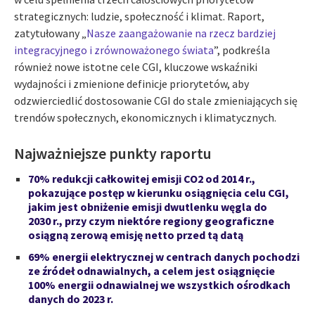
strategicznych: ludzie, społeczność i klimat. Raport,
zatytułowany „
Nasze zaangażowanie na rzecz bardziej
integracyjnego i zrównoważonego świata
”, podkreśla
również nowe istotne cele CGI, kluczowe wskaźniki
wydajności i zmienione definicje priorytetów, aby
odzwierciedlić dostosowanie CGI do stale zmieniających się
trendów społecznych, ekonomicznych i klimatycznych.
Najważniejsze punkty raportu
70% redukcji całkowitej emisji CO2 od 2014 r.,
pokazujące postęp w kierunku osiągnięcia celu CGI,
jakim jest obniżenie emisji dwutlenku węgla do
2030 r., przy czym niektóre regiony geograficzne
osiągną zerową emisję netto przed tą datą
69% energii elektrycznej w centrach danych pochodzi
ze źródeł odnawialnych, a celem jest osiągnięcie
100% energii odnawialnej we wszystkich ośrodkach
danych do 2023 r.