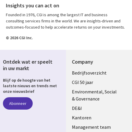
Insights you can act on
Founded in 1976, CGI is among the largest IT and business
consulting services firms in the world. We are insights-driven and
outcomes-focused to help accelerate returns on your investments.
© 2026 CGI Inc.
Ontdek wat er speelt
Company
in uw markt
Useful
Bedrijfsoverzicht
Blijf op de hoogte van het
links
CGI 50 jaar
laatste nieuws en trends met
NETHERLANDS
Environmental, Social
onze nieuwsbrief
& Governance
Abonneer
DE&I
Kantoren
Management team