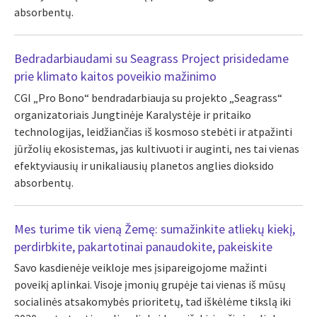
absorbentų.
Bedradarbiaudami su Seagrass Project prisidedame
prie klimato kaitos poveikio mažinimo
CGI „Pro Bono“ bendradarbiauja su projekto „Seagrass“
organizatoriais Jungtinėje Karalystėje ir pritaiko
technologijas, leidžiančias iš kosmoso stebėti ir atpažinti
jūržolių ekosistemas, jas kultivuoti ir auginti, nes tai vienas
efektyviausių ir unikaliausių planetos anglies dioksido
absorbentų.
Mes turime tik vieną Žemę: sumažinkite atliekų kiekį,
perdirbkite, pakartotinai panaudokite, pakeiskite
Savo kasdienėje veikloje mes įsipareigojome mažinti
poveikį aplinkai. Visoje įmonių grupėje tai vienas iš mūsų
socialinės atsakomybės prioritetų, tad iškėlėme tikslą iki