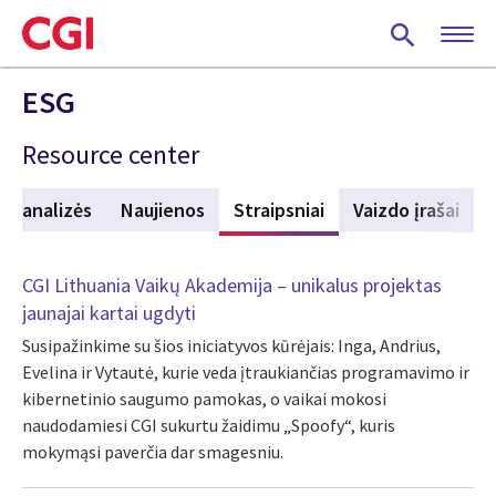
Skip
to
main
content
ESG
Resource center
jų analizės
Naujienos
Straipsniai
(active tab)
Vaizdo įrašai
CGI Lithuania Vaikų Akademija – unikalus projektas
jaunajai kartai ugdyti
Susipažinkime su šios iniciatyvos kūrėjais: Inga, Andrius,
Evelina ir Vytautė, kurie veda įtraukiančias programavimo ir
kibernetinio saugumo pamokas, o vaikai mokosi
naudodamiesi CGI sukurtu žaidimu „Spoofy“, kuris
mokymąsi paverčia dar smagesniu.