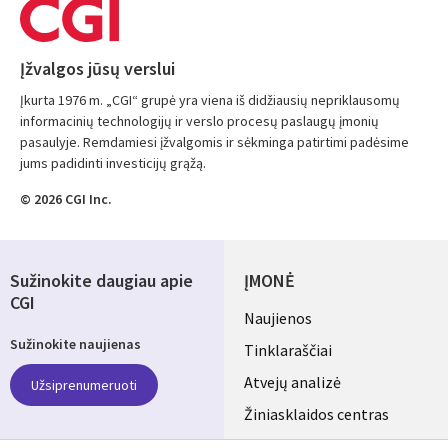
Įžvalgos jūsų verslui
Įkurta 1976 m. „CGI“ grupė yra viena iš didžiausių nepriklausomų
informacinių technologijų ir verslo procesų paslaugų įmonių
pasaulyje. Remdamiesi įžvalgomis ir sėkminga patirtimi padėsime
jums padidinti investicijų grąžą.
© 2026 CGI Inc.
Sužinokite daugiau apie
ĮMONĖ
CGI
Useful
Naujienos
Sužinokite naujienas
links
Tinklaraščiai
LITHUANIA
Atvejų analizė
Užsiprenumeruoti
Žiniasklaidos centras
Aljansus