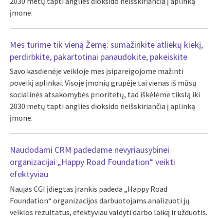
2030 metų tapti anglies dioksido neišskiriančia į aplinką
įmone.
Mes turime tik vieną Žemę: sumažinkite atliekų kiekį,
perdirbkite, pakartotinai panaudokite, pakeiskite
Savo kasdienėje veikloje mes įsipareigojome mažinti
poveikį aplinkai. Visoje įmonių grupėje tai vienas iš mūsų
socialinės atsakomybės prioritetų, tad iškėlėme tikslą iki
2030 metų tapti anglies dioksido neišskiriančia į aplinką
įmone.
Naudodami CRM padedame nevyriausybinei
organizacijai „Happy Road Foundation“ veikti
efektyviau
Naujas CGI įdiegtas įrankis padeda „Happy Road
Foundation“ organizacijos darbuotojams analizuoti jų
veiklos rezultatus, efektyviau valdyti darbo laiką ir užduotis.