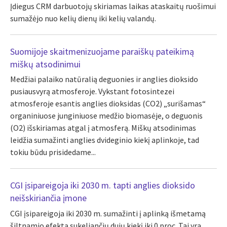
Įdiegus CRM darbuotojų skiriamas laikas ataskaitų ruošimui
sumažėjo nuo kelių dienų iki kelių valandų.
Suomijoje skaitmenizuojame paraiškų pateikimą
miškų atsodinimui
Medžiai palaiko natūralią deguonies ir anglies dioksido
pusiausvyrą atmosferoje. Vykstant fotosintezei
atmosferoje esantis anglies dioksidas (CO2) „surišamas“
organiniuose junginiuose medžio biomasėje, o deguonis
(O2) išskiriamas atgal į atmosferą. Miškų atsodinimas
leidžia sumažinti anglies dvideginio kiekį aplinkoje, tad
tokiu būdu prisidedame...
CGI įsipareigoja iki 2030 m. tapti anglies dioksido
neišskiriančia įmone
CGI įsipareigoja iki 2030 m. sumažinti į aplinką išmetamą
šiltnamio efektą sukeliančių dujų kiekį iki 0 proc. Tai yra