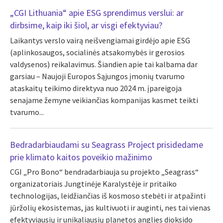
„CGI Lithuania“ apie ESG sprendimus verslui: ar
dirbsime, kaip iki šiol, ar visgi efektyviau?
Laikantys verslo vairą neišvengiamai girdėjo apie ESG
(aplinkosaugos, socialinės atsakomybės ir gerosios
valdysenos) reikalavimus. Šiandien apie tai kalbama dar
garsiau – Naujoji Europos Sąjungos įmonių tvarumo
ataskaitų teikimo direktyva nuo 2024 m. įpareigoja
senajame žemyne veikiančias kompanijas kasmet teikti
tvarumo...
Bedradarbiaudami su Seagrass Project prisidedame
prie klimato kaitos poveikio mažinimo
CGI „Pro Bono“ bendradarbiauja su projekto „Seagrass“
organizatoriais Jungtinėje Karalystėje ir pritaiko
technologijas, leidžiančias iš kosmoso stebėti ir atpažinti
jūržolių ekosistemas, jas kultivuoti ir auginti, nes tai vienas
efektyviausių ir unikaliausių planetos anglies dioksido