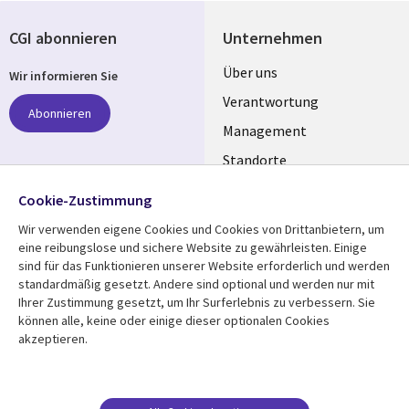
CGI abonnieren
Unternehmen
Useful
Über uns
Wir informieren Sie
links
Verantwortung
Abonnieren
GERMANY
Management
Standorte
Allianzen
Folgen Sie uns
Cookie-Zustimmung
Merger
Wir verwenden eigene Cookies und Cookies von Drittanbietern, um
Social
eine reibungslose und sichere Website zu gewährleisten. Einige
Media
sind für das Funktionieren unserer Website erforderlich und werden
GERMANY
standardmäßig gesetzt. Andere sind optional und werden nur mit
Ihrer Zustimmung gesetzt, um Ihr Surferlebnis zu verbessern. Sie
Mediathek
Rechtliches
können alle, keine oder einige dieser optionalen Cookies
akzeptieren.
Library
Legal
Aktuelles
Allgemeine
Geschäftsbedingungen
Links
GERMANY
Artikel
Beschwerden/Hinweise
Blogs