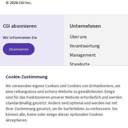
© 2026 CGI Inc.
CGI abonnieren
Unternehmen
Useful
Über uns
Wir informieren Sie
links
Verantwortung
Abonnieren
GERMANY
Management
Standorte
Allianzen
Folgen Sie uns
Cookie-Zustimmung
Merger
Wir verwenden eigene Cookies und Cookies von Drittanbietern, um
Social
eine reibungslose und sichere Website zu gewährleisten. Einige
Media
sind für das Funktionieren unserer Website erforderlich und werden
GERMANY
standardmäßig gesetzt. Andere sind optional und werden nur mit
Ihrer Zustimmung gesetzt, um Ihr Surferlebnis zu verbessern. Sie
Mediathek
Rechtliches
können alle, keine oder einige dieser optionalen Cookies
akzeptieren.
Library
Legal
Aktuelles
Allgemeine