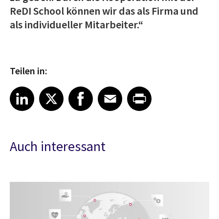
ReDI School können wir das als Firma und
als individueller Mitarbeiter.“
Teilen in:
Share article on LinkedIn
Share article on X
Share article on Facebook
Share article on Email
Share article on Print
LinkedIn
X
Facebook
Email
Print
Auch interessant