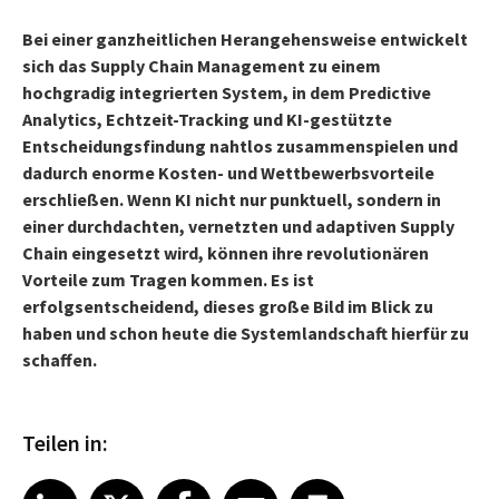
Bei einer ganzheitlichen Herangehensweise entwickelt
sich das Supply Chain Management zu einem
hochgradig integrierten System, in dem Predictive
Analytics, Echtzeit-Tracking und KI-gestützte
Entscheidungsfindung nahtlos zusammenspielen und
dadurch enorme Kosten- und Wettbewerbsvorteile
erschließen. Wenn KI nicht nur punktuell, sondern in
einer durchdachten, vernetzten und adaptiven Supply
Chain eingesetzt wird, können ihre revolutionären
Vorteile zum Tragen kommen. Es ist
erfolgsentscheidend, dieses große Bild im Blick zu
haben und schon heute die Systemlandschaft hierfür zu
schaffen.
Teilen in:
Share article on LinkedIn
Share article on X
Share article on Facebook
Share article on Email
Share article on Print
LinkedIn
X
Facebook
Email
Print