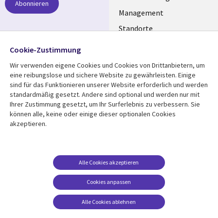
Abonnieren
GERMANY
Management
Standorte
Allianzen
Folgen Sie uns
Cookie-Zustimmung
Merger
Wir verwenden eigene Cookies und Cookies von Drittanbietern, um
Social
eine reibungslose und sichere Website zu gewährleisten. Einige
Media
sind für das Funktionieren unserer Website erforderlich und werden
GERMANY
standardmäßig gesetzt. Andere sind optional und werden nur mit
Ihrer Zustimmung gesetzt, um Ihr Surferlebnis zu verbessern. Sie
Mediathek
Rechtliches
können alle, keine oder einige dieser optionalen Cookies
akzeptieren.
Library
Legal
Aktuelles
Allgemeine
Geschäftsbedingungen
Links
GERMANY
Artikel
Beschwerden/Hinweise
GERMANY
Blogs
Alle Cookies akzeptieren
Compliance
Events
Cookies anpassen
Datenschutz
Podcasts
Impressum
Alle Cookies ablehnen
Presse
Cookie-Einstellungen