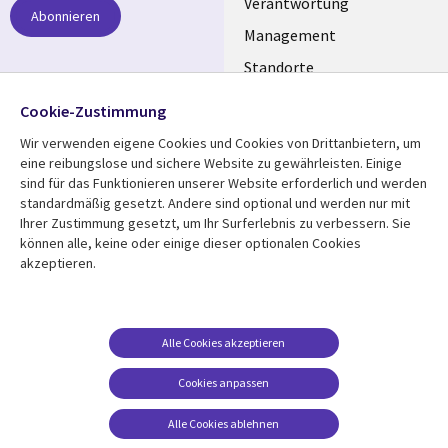
links
Verantwortung
Abonnieren
GERMANY
Management
Standorte
Allianzen
Folgen Sie uns
Cookie-Zustimmung
Merger
Wir verwenden eigene Cookies und Cookies von Drittanbietern, um
Social
eine reibungslose und sichere Website zu gewährleisten. Einige
Media
sind für das Funktionieren unserer Website erforderlich und werden
GERMANY
standardmäßig gesetzt. Andere sind optional und werden nur mit
Ihrer Zustimmung gesetzt, um Ihr Surferlebnis zu verbessern. Sie
Mediathek
Rechtliches
können alle, keine oder einige dieser optionalen Cookies
akzeptieren.
Library
Legal
Aktuelles
Allgemeine
Geschäftsbedingungen
Links
GERMANY
Artikel
Beschwerden/Hinweise
GERMANY
Blogs
Alle Cookies akzeptieren
Compliance
Events
Cookies anpassen
Datenschutz
Podcasts
Impressum
Alle Cookies ablehnen
Presse