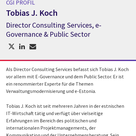
CGI PROFIL
Tobias J. Koch
Director Consulting Services, e-
CGI Profil Tobias J. Koch
Governance & Public Sector​
Als Director Consulting Services befasst sich Tobias J. Koch
vor allem mit E-Governance und dem Public Sector. Er ist
ein renommierter Experte für die Themen
Verwaltungsmodernisierung und e-Estonia.​
Tobias J. Koch ist seit mehreren Jahren in der estnischen
IT-Wirtschaft tätig und verfügt über vielseitige
Erfahrungen im Bereich des politischen und
internationalen Projektmanagements, der
Kommunikation und der Unternehmensberatung. Sein