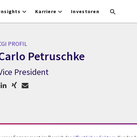
Insights
Karriere
Investoren
CGI PROFIL
Carlo Petruschke
Vice President
CGI Profil Carlo Petruschke