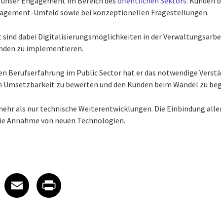
t unser Engagement im Bereich des
öffentlichen Sektors
. Kunden b
agement-Umfeld sowie bei konzeptionellen Fragestellungen.
 sind dabei Digitalisierungsmöglichkeiten in der Verwaltungsarbei
den zu implementieren.
gen Berufserfahrung im Public Sector hat er das notwendige Ver
n Umsetzbarkeit zu bewerten und den Kunden beim Wandel zu beg
ehr als nur technische Weiterentwicklungen. Die Einbindung aller
 die Annahme von neuen Technologien.
 on LinkedIn
icle on X
e article on Facebook
Share article on Email
Share article on Print
Facebook
Email
Print