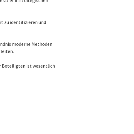
erät er in strategischen
t zu identifizieren und
ständnis moderne Methoden
leiten.
 Beteiligten ist wesentlich