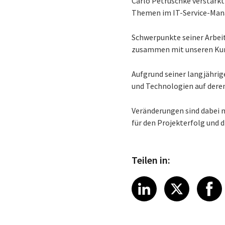
Carlo Petruschke verstärk
Themen im IT-Service-Man
Schwerpunkte seiner Arbeit
zusammen mit unseren Kun
Aufgrund seiner langjähri
und Technologien auf dere
Veränderungen sind dabei m
für den Projekterfolg und
Teilen in:
Share article
Share art
Shar
LinkedIn
X