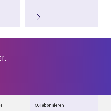
r.
es
CGI abonnieren