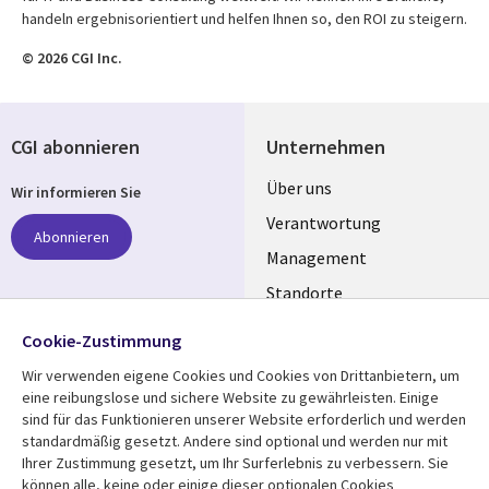
handeln ergebnisorientiert und helfen Ihnen so, den ROI zu steigern.
© 2026 CGI Inc.
CGI abonnieren
Unternehmen
Useful
Über uns
Wir informieren Sie
links
Verantwortung
Abonnieren
GERMANY
Management
Standorte
Allianzen
Folgen Sie uns
Cookie-Zustimmung
Merger
Wir verwenden eigene Cookies und Cookies von Drittanbietern, um
Social
eine reibungslose und sichere Website zu gewährleisten. Einige
Media
sind für das Funktionieren unserer Website erforderlich und werden
GERMANY
standardmäßig gesetzt. Andere sind optional und werden nur mit
Ihrer Zustimmung gesetzt, um Ihr Surferlebnis zu verbessern. Sie
Mediathek
Rechtliches
können alle, keine oder einige dieser optionalen Cookies