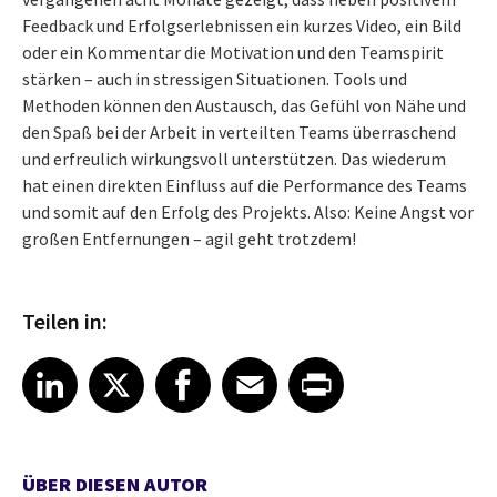
Feedback und Erfolgserlebnissen ein kurzes Video, ein Bild
oder ein Kommentar die Motivation und den Teamspirit
stärken – auch in stressigen Situationen. Tools und
Methoden können den Austausch, das Gefühl von Nähe und
den Spaß bei der Arbeit in verteilten Teams überraschend
und erfreulich wirkungsvoll unterstützen. Das wiederum
hat einen direkten Einfluss auf die Performance des Teams
und somit auf den Erfolg des Projekts. Also: Keine Angst vor
großen Entfernungen – agil geht trotzdem!
Teilen in:
Share article on LinkedIn
Share article on X
Share article on Facebook
Share article on Email
Share article on Print
LinkedIn
X
Facebook
Email
Print
ÜBER DIESEN AUTOR