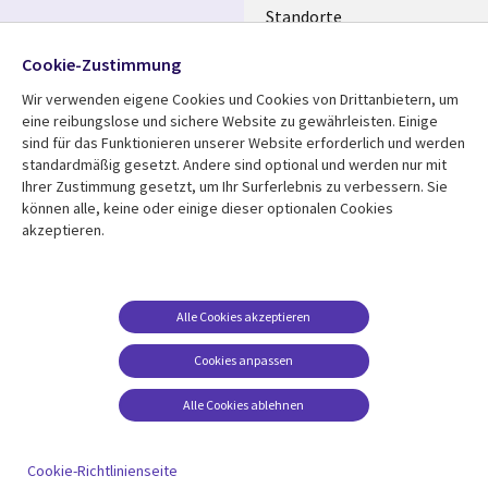
Standorte
Allianzen
Folgen Sie uns
Cookie-Zustimmung
Merger
Wir verwenden eigene Cookies und Cookies von Drittanbietern, um
Social
eine reibungslose und sichere Website zu gewährleisten. Einige
Media
sind für das Funktionieren unserer Website erforderlich und werden
GERMANY
standardmäßig gesetzt. Andere sind optional und werden nur mit
Ihrer Zustimmung gesetzt, um Ihr Surferlebnis zu verbessern. Sie
Mediathek
Rechtliches
können alle, keine oder einige dieser optionalen Cookies
akzeptieren.
Library
Legal
Aktuelles
Allgemeine
Geschäftsbedingungen
Links
GERMANY
Artikel
Beschwerden/Hinweise
GERMANY
Blogs
Alle Cookies akzeptieren
Compliance
Events
Cookies anpassen
Datenschutz
Podcasts
Impressum
Alle Cookies ablehnen
Presse
Cookie-Einstellungen
Standpunkt
Cookie-Richtlinienseite