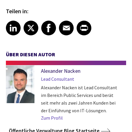
Teilen in:
Share article on LinkedIn
Share article on X
Share article on Facebook
Share article on Email
Share article on Print
LinkedIn
X
Facebook
Email
Print
ÜBER DIESEN AUTOR
Alexander Nacken
Lead Consultant
Alexander Nacken ist Lead Consultant
im Bereich Public Services und berät
seit mehr als zwei Jahren Kunden bei
der Einführung von IT-Lösungen.
Zum Profil
Öffentliche Verwaltung Blog Startseite