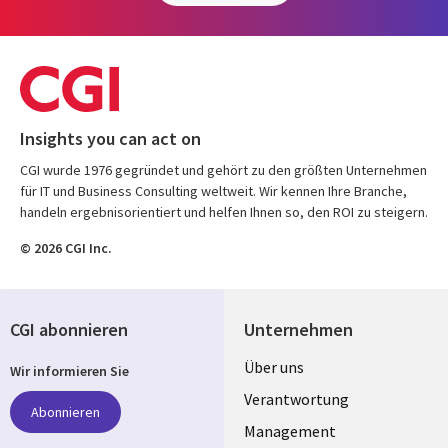
Insights you can act on
CGI wurde 1976 gegründet und gehört zu den größten Unternehmen
für IT und Business Consulting weltweit. Wir kennen Ihre Branche,
handeln ergebnisorientiert und helfen Ihnen so, den ROI zu steigern.
© 2026 CGI Inc.
CGI abonnieren
Unternehmen
Useful
Über uns
Wir informieren Sie
links
Verantwortung
Abonnieren
GERMANY
Management