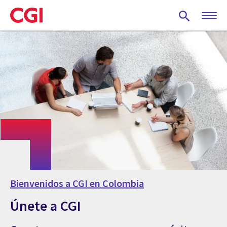
Skip
to
main
content
Bienvenidos a CGI en Colombia
Únete a CGI