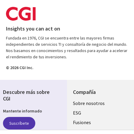
Insights you can act on
Fundada en 1976, CGI se encuentra entre las mayores firmas
independientes de servicios TI y consultoría de negocio del mundo.
Nos basamos en conocimientos y resultados para ayudar a acelerar
el rendimiento de tus inversiones.
© 2026 CGI Inc.
Descubre más sobre
Compañía
CGI
Useful
Sobre nosotros
Mantente informado
links
ESG
COLOMBIA
Fusiones
Suscríbete
Inversores