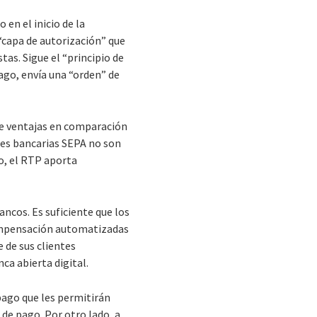
 en el inicio de la
“capa de autorización” que
as. Sigue el “principio de
pago, envía una “orden” de
ne ventajas en comparación
nes bancarias SEPA no son
go, el RTP aporta
ncos. Es suficiente que los
compensación automatizadas
 de sus clientes
ca abierta digital.
pago que les permitirán
 de pago. Por otro lado, a