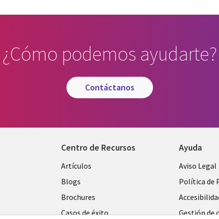
¿Cómo podemos ayudarte?
contáctanos
Centro de Recursos
Ayuda
Library
Legal
Artículos
Aviso Legal
Links
SPAIN
Blogs
Política de 
SPAIN
Brochures
Accesibilida
Casos de éxito
Gestión de 