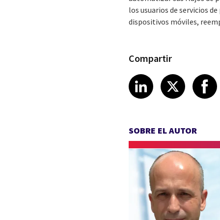
los usuarios de servicios d
dispositivos móviles, reem
Compartir
Share article
Share art
Shar
LinkedIn
X
SOBRE EL AUTOR