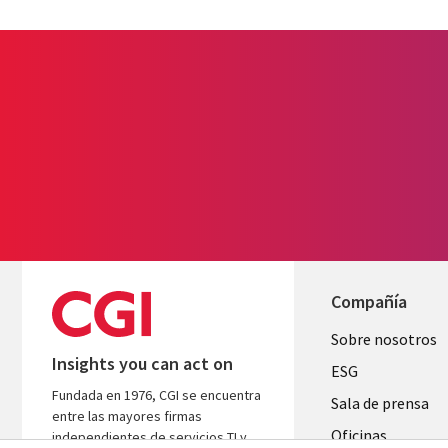
Compañía
Useful
Sobre nosotros
Insights you can act on
links
ESG
Fundada en 1976, CGI se encuentra
SPAIN
Sala de prensa
entre las mayores firmas
Oficinas
independientes de servicios TI y