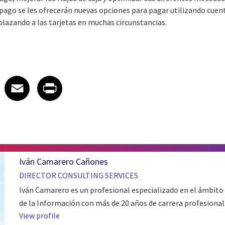
e pago se les ofrecerán nuevas opciones para pagar utilizando cuen
plazando a las tarjetas en muchas circunstancias.
 on LinkedIn
icle on X
e article on Facebook
Share article on Email
Share article on Print
Facebook
Email
Print
Iván Camarero Cañones
DIRECTOR CONSULTING SERVICES
Iván Camarero es un profesional especializado en el ámbito
de la Información con más de 20 años de carrera profesional
View profile