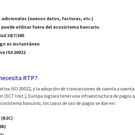
 adicionales (nuevos datos, facturas, etc.)
puede utilizar fuera del ecosistema bancario.
dad 24/7/365
pago es instantáneo
va IS0 20022
necesita RTP?
ativa ISO 20022, y la adopción de transacciones de cuenta a cuent
t (SCT Inst.), Europa logrará tener una infraestructura de pagos 
 ecosistema bancario, los casos de uso de pagos se dan en:
 (B2C)
2B)
P)