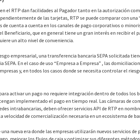
 en el RTP dan facilidades al Pagador tanto en la autorización como
ependientemente de las tarjetas, RTP se puede comparar con una 
 de cuenta a cuenta en los canales de pago corporativos o minorist
 el Beneficiario, que en general tiene un gran interés en recibir el 
uiere un alto nivel de conveniencia.
iesgo empresarial, una transferencia bancaria SEPA solicitada tie
ia SEPA. En el caso de uso “Empresa a Empresa” , las domiciliacio
mpresas y, en todos los casos donde se necesita controlar el ries
ra activar un pago no requiere integración dentro de todos los ba
y tengan implementado el pago en tiempo real. Las cámaras de 
edes intrabancarias, deben ofrecer servicios API de RTP en nombre
 la velocidad de comercialización necesaria en un ecosistema de ban
 una nueva era donde las empresas utilizarán nuevos servicios de 
ago, mejorar los flujos de caja y optimizar sus diferentes métodos