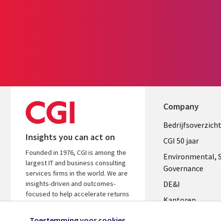
Company
Useful
Bedrijfsoverzich
Insights you can act on
links
CGI 50 jaar
Founded in 1976, CGI is among the
NETHERL
Environmental, S
largest IT and business consulting
Governance
services firms in the world. We are
insights-driven and outcomes-
DE&I
focused to help accelerate returns
Kantoren
on your investments.
Management te
Toestemming voor cookies