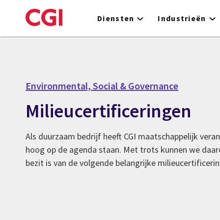
Skip
to
Diensten
Industrieën
main
content
Environmental, Social & Governance
Milieucertificeringen
Als duurzaam bedrijf heeft CGI maatschappelijk ve
hoog op de agenda staan. Met trots kunnen we daaro
bezit is van de volgende belangrijke milieucertificeri