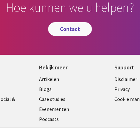
Hoe kunnen we u helpen?
contact
Bekijk meer
Support
Library
Legal
t
Artikelen
Disclaimer
Links
NETH
Blogs
Privacy
ANDS
NETHERLANDS
ocial &
Case studies
Cookie ma
Evenementen
Podcasts
Viewpoints
am
See more