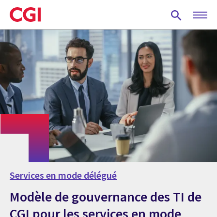
Skip
to
main
content
Services en mode délégué
Modèle de gouvernance des TI de
CGI pour les services en mode