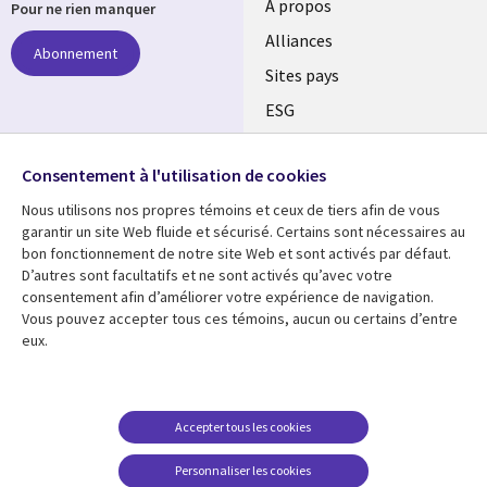
À propos
Pour ne rien manquer
Alliances
Abonnement
Sites pays
ESG
Nos bureaux
Suivez-nous
Consentement à l'utilisation de cookies
Fusions
Nous utilisons nos propres témoins et ceux de tiers afin de vous
Social
Salle de presse
garantir un site Web fluide et sécurisé. Certains sont nécessaires au
Media
bon fonctionnement de notre site Web et sont activés par défaut.
Global
D’autres sont facultatifs et ne sont activés qu’avec votre
FR
consentement afin d’améliorer votre expérience de navigation.
Ressources
Support
Vous pouvez accepter tous ces témoins, aucun ou certains d’entre
eux.
Articles
Accessibilité
Blogues
Données Personnelles
Études de cas
Restrictions et
Accepter tous les cookies
conditions juridiques
Événements
Personnaliser les cookies
Carrières FAQ