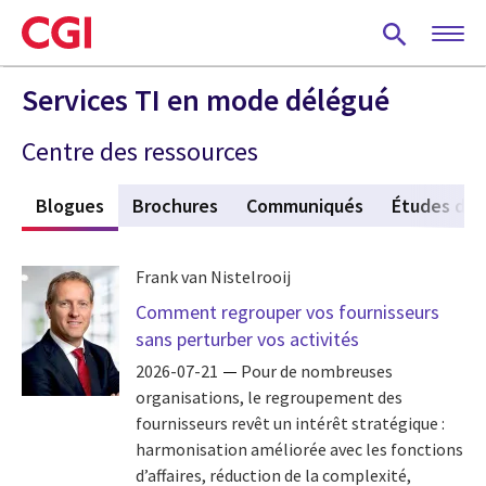
Skip
to
main
content
Services TI en mode délégué
Centre des ressources
s
Blogues
(active tab)
Brochures
Communiqués
Études de 
Frank van Nistelrooij
Comment regrouper vos fournisseurs
sans perturber vos activités
2026-07-21
Pour de nombreuses
organisations, le regroupement des
fournisseurs revêt un intérêt stratégique :
harmonisation améliorée avec les fonctions
d’affaires, réduction de la complexité,