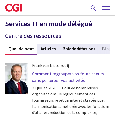
Skip
to
main
content
Services TI en mode délégué
Centre des ressources
Quoi de neuf
(active tab)
Articles
Baladodiffusions
Blogu
Frank van Nistelrooij
Comment regrouper vos fournisseurs
sans perturber vos activités
21 juillet 2026
Pour de nombreuses
organisations, le regroupement des
fournisseurs revêt un intérêt stratégique :
harmonisation améliorée avec les fonctions
d’affaires, réduction de la complexité,