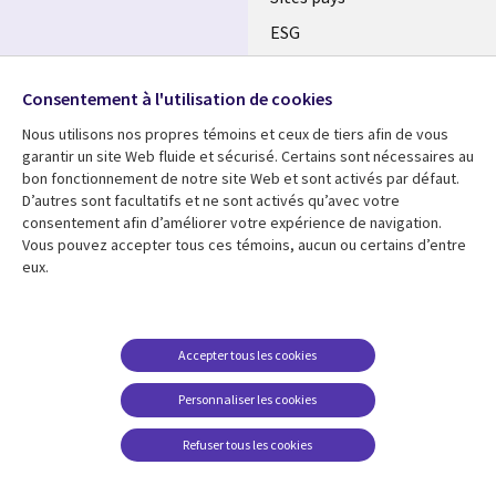
ESG
Nos bureaux
Suivez-nous
Consentement à l'utilisation de cookies
Fusions
Nous utilisons nos propres témoins et ceux de tiers afin de vous
Social
Salle de presse
garantir un site Web fluide et sécurisé. Certains sont nécessaires au
Media
bon fonctionnement de notre site Web et sont activés par défaut.
Global
D’autres sont facultatifs et ne sont activés qu’avec votre
FR
consentement afin d’améliorer votre expérience de navigation.
Ressources
Support
Vous pouvez accepter tous ces témoins, aucun ou certains d’entre
eux.
Articles
Accessibilité
Blogues
Données Personnelles
Études de cas
Restrictions et
Accepter tous les cookies
conditions juridiques
Événements
Personnaliser les cookies
Carrières FAQ
Baladodiffusions
Centre de gestion des
Refuser tous les cookies
Vidéos
témoins
En voir plus