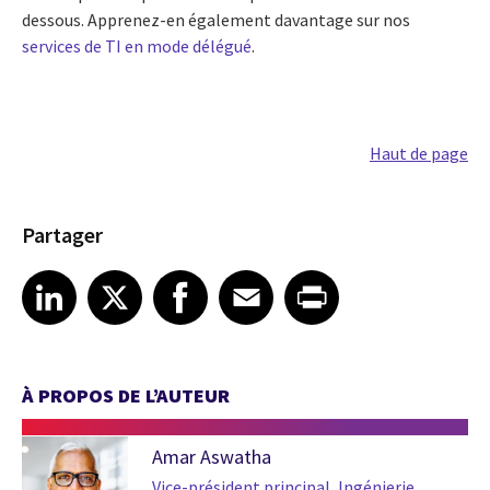
dessous. Apprenez-en également davantage sur nos
services de TI en mode délégué
.
Haut de page
Partager
Share article on LinkedIn
Share article on X
Share article on Facebook
Share article on Email
Share article on Print
LinkedIn
X
Facebook
Email
Print
À PROPOS DE L’AUTEUR
Amar Aswatha
Vice-président principal, Ingénierie