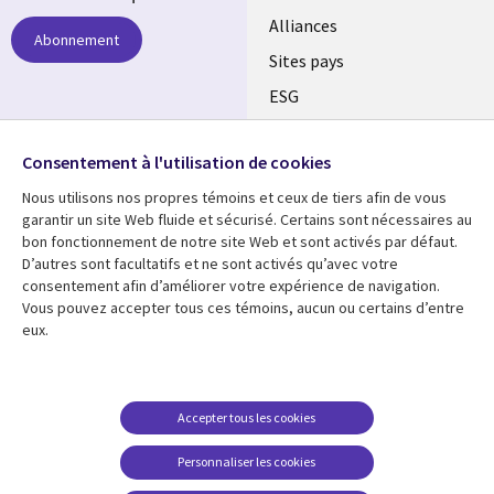
Alliances
Abonnement
Sites pays
ESG
Nos bureaux
Suivez-nous
Consentement à l'utilisation de cookies
Fusions
Nous utilisons nos propres témoins et ceux de tiers afin de vous
Social
Salle de presse
garantir un site Web fluide et sécurisé. Certains sont nécessaires au
Media
bon fonctionnement de notre site Web et sont activés par défaut.
Global
D’autres sont facultatifs et ne sont activés qu’avec votre
FR
consentement afin d’améliorer votre expérience de navigation.
Ressources
Support
Vous pouvez accepter tous ces témoins, aucun ou certains d’entre
eux.
Articles
Accessibilité
Blogues
Données Personnelles
Études de cas
Restrictions et
Accepter tous les cookies
conditions juridiques
Événements
Personnaliser les cookies
Carrières FAQ
Baladodiffusions