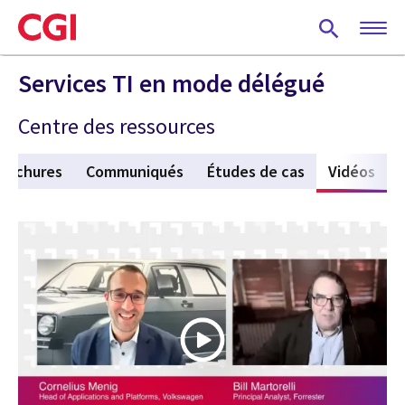
Skip
to
main
content
Services TI en mode délégué
Centre des ressources
rochures
Communiqués
Études de cas
Vidéos
(act