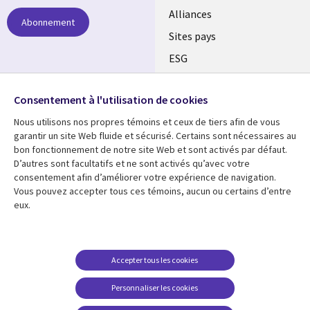
Alliances
Abonnement
Sites pays
ESG
Nos bureaux
Suivez-nous
Consentement à l'utilisation de cookies
Fusions
Nous utilisons nos propres témoins et ceux de tiers afin de vous
Social
Salle de presse
garantir un site Web fluide et sécurisé. Certains sont nécessaires au
Media
bon fonctionnement de notre site Web et sont activés par défaut.
Global
D’autres sont facultatifs et ne sont activés qu’avec votre
FR
consentement afin d’améliorer votre expérience de navigation.
Ressources
Support
Vous pouvez accepter tous ces témoins, aucun ou certains d’entre
eux.
Articles
Accessibilité
Blogues
Données Personnelles
Études de cas
Restrictions et
Accepter tous les cookies
conditions juridiques
Événements
Personnaliser les cookies
Carrières FAQ
Baladodiffusions