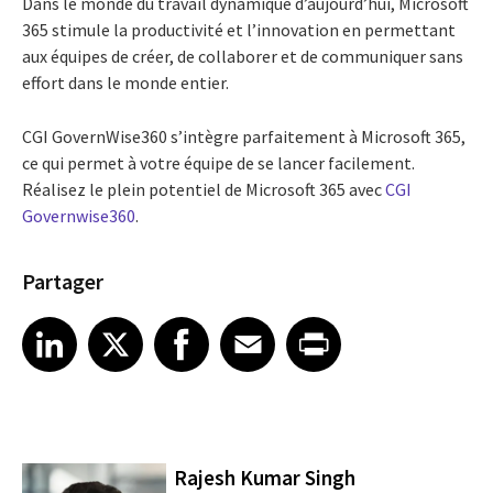
Dans le monde du travail dynamique d’aujourd’hui, Microsoft
365 stimule la productivité et l’innovation en permettant
aux équipes de créer, de collaborer et de communiquer sans
effort dans le monde entier.
CGI GovernWise360 s’intègre parfaitement à Microsoft 365,
ce qui permet à votre équipe de se lancer facilement.
Réalisez le plein potentiel de Microsoft 365 avec
CGI
Governwise360
.
Partager
Share article on LinkedIn
Share article on X
Share article on Facebook
Share article on Email
Share article on Print
LinkedIn
X
Facebook
Email
Print
Rajesh Kumar Singh