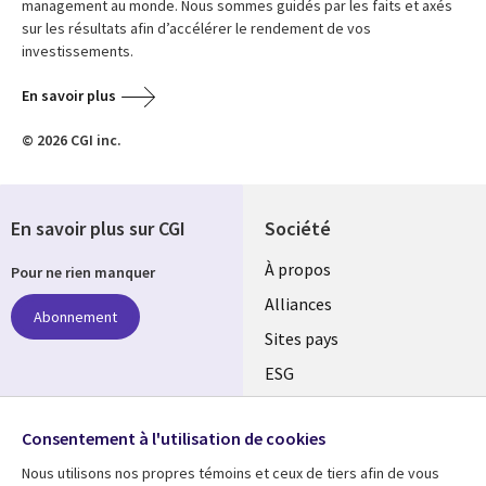
management au monde. Nous sommes guidés par les faits et axés
sur les résultats afin d’accélérer le rendement de vos
investissements.
En savoir plus
© 2026 CGI inc.
En savoir plus sur CGI
Société
À propos
Pour ne rien manquer
Alliances
Abonnement
Sites pays
ESG
Nos bureaux
Suivez-nous
Consentement à l'utilisation de cookies
Fusions
Nous utilisons nos propres témoins et ceux de tiers afin de vous
Social
Salle de presse