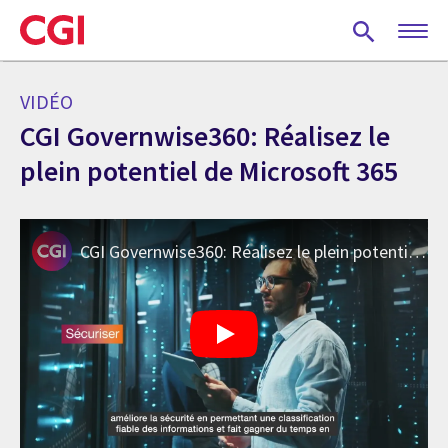
Skip
to
main
content
VIDÉO
CGI Governwise360: Réalisez le
plein potentiel de Microsoft 365
CGI Governwise360: Réalisez le plein potentiel de Microsoft 365