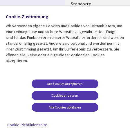
Standorte
Allianzen
Folgen Sie uns
Cookie-Zustimmung
Merger
Wir verwenden eigene Cookies und Cookies von Drittanbietern, um
Social
eine reibungslose und sichere Website zu gewährleisten. Einige
Media
sind für das Funktionieren unserer Website erforderlich und werden
GERMANY
standardmäßig gesetzt. Andere sind optional und werden nur mit
Ihrer Zustimmung gesetzt, um Ihr Surferlebnis zu verbessern. Sie
Mediathek
Rechtliches
können alle, keine oder einige dieser optionalen Cookies
akzeptieren.
Library
Legal
Aktuelles
Allgemeine
Geschäftsbedingungen
Links
GERMANY
Artikel
Beschwerden/Hinweise
GERMANY
Blogs
Alle Cookies akzeptieren
Compliance
Events
Cookies anpassen
Datenschutz
Podcasts
Impressum
Alle Cookies ablehnen
Presse
Cookie-Einstellungen
Standpunkt
Cookie-Richtlinienseite