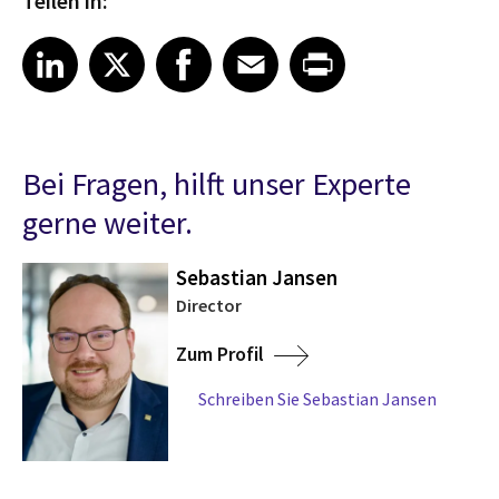
Teilen in:
Share article on LinkedIn
Share article on X
Share article on Facebook
Share article on Email
Share article on Print
LinkedIn
X
Facebook
Email
Print
Bei Fragen, hilft unser Experte
gerne weiter.
Sebastian Jansen
Director
Zum Profil
Schreiben Sie Sebastian Jansen