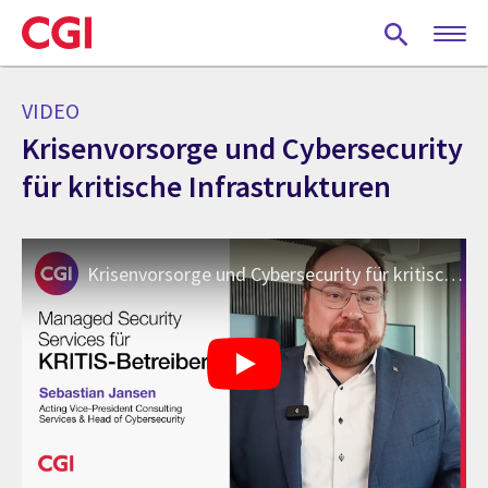
Skip
to
main
content
VIDEO
Krisenvorsorge und Cybersecurity
für kritische Infrastrukturen
Krisenvorsorge und Cybersecurity für kritische Infrastrukturen | CGI