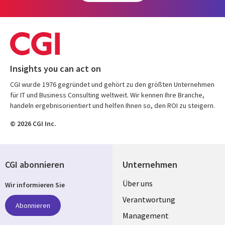
Insights you can act on
CGI wurde 1976 gegründet und gehört zu den größten Unternehmen
für IT und Business Consulting weltweit. Wir kennen Ihre Branche,
handeln ergebnisorientiert und helfen Ihnen so, den ROI zu steigern.
© 2026 CGI Inc.
CGI abonnieren
Unternehmen
Useful
Über uns
Wir informieren Sie
links
Verantwortung
Abonnieren
GERMANY
Management