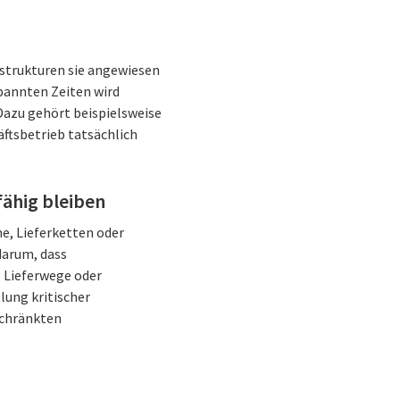
astrukturen sie angewiesen
spannten Zeiten wird
Dazu gehört beispielsweise
äftsbetrieb tatsächlich
fähig bleiben
e, Lieferketten oder
darum, dass
, Lieferwege oder
llung kritischer
schränkten