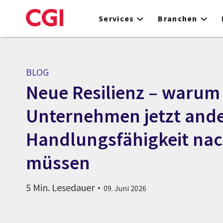
Skip
to
Services
Branchen
main
content
BLOG
Neue Resilienz – warum
Unternehmen jetzt ande
Handlungsfähigkeit na
müssen
5 Min. Lesedauer
09. Juni 2026