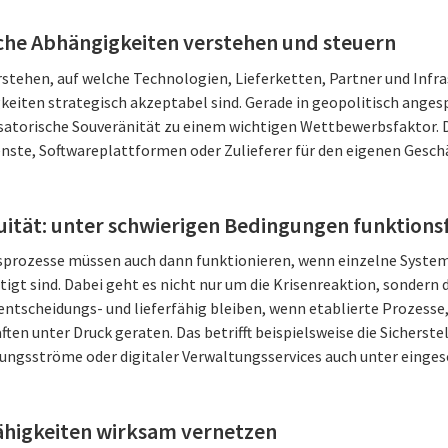
sche Abhängigkeiten verstehen und steuern
tehen, auf welche Technologien, Lieferketten, Partner und Infr
keiten strategisch akzeptabel sind. Gerade in geopolitisch ange
satorische Souveränität zu einem wichtigen Wettbewerbsfaktor. 
enste, Softwareplattformen oder Zulieferer für den eigenen Gesch
uität: unter schwierigen Bedingungen funktions
sprozesse müssen auch dann funktionieren, wenn einzelne System
tigt sind. Dabei geht es nicht nur um die Krisenreaktion, sondern 
ntscheidungs- und lieferfähig bleiben, wenn etablierte Prozesse
ten unter Druck geraten. Das betrifft beispielsweise die Sicherste
ungsströme oder digitaler Verwaltungsservices auch unter einge
Fähigkeiten wirksam vernetzen