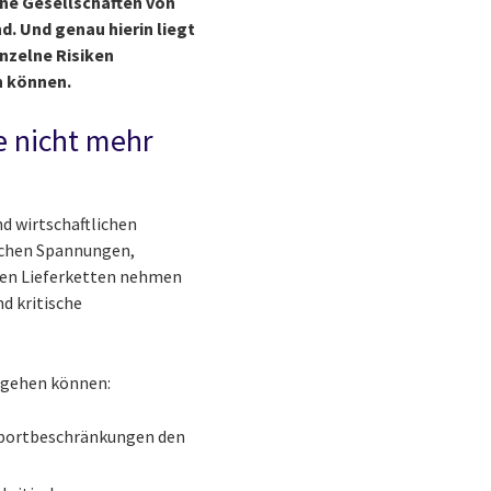
ne Gesellschaften von
d. Und genau hierin liegt
nzelne Risiken
n können.
e nicht mehr
d wirtschaftlichen
schen Spannungen,
den Lieferketten nehmen
d kritische
umgehen können:
 Exportbeschränkungen den