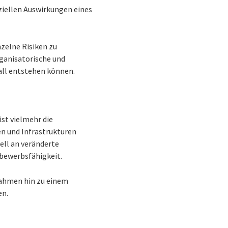
ziellen Auswirkungen eines
nzelne Risiken zu
rganisatorische und
all entstehen können.
ist vielmehr die
en und Infrastrukturen
ell an veränderte
bewerbsfähigkeit.
nahmen hin zu einem
en.