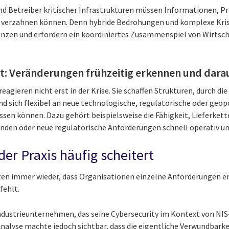
 Betreiber kritischer Infrastrukturen müssen Informationen, Pr
 verzahnen können. Denn hybride Bedrohungen und komplexe Kri
enzen und erfordern ein koordiniertes Zusammenspiel von Wirtsch
t: Veränderungen frühzeitig erkennen und dara
agieren nicht erst in der Krise. Sie schaffen Strukturen, durch die 
 sich flexibel an neue technologische, regulatorische oder geop
n können. Dazu gehört beispielsweise die Fähigkeit, Lieferkett
inden oder neue regulatorische Anforderungen schnell operativ 
der Praxis häufig scheitert
kten immer wieder, dass Organisationen einzelne Anforderungen erf
fehlt.
 Industrieunternehmen, das seine Cybersecurity im Kontext von NIS
Analyse machte jedoch sichtbar, dass die eigentliche Verwundbarke