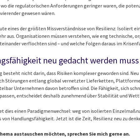
, wo die regulatorischen Anforderungen geringer waren, die poten
ravierender gewesen wären.
eute eines der größten Missverständnisse von Resilienz: Isoliert ei
ehr aus. Organisationen müssen verstehen, wie eng technische, o
teinander verflochten sind – und welche Folgen daraus im Krisenf
sfähigkeit neu gedacht werden muss
g besteht nicht darin, dass Risiken komplexer geworden sind. Neu 
ich Störungen entlang global vernetzter Lieferketten, Plattform
telbar Unternehmen davon betroffen sind. Die Fähigkeit, sich schn
ssen, entscheidet deshalb zunehmend über Stabilität und Wett
et dies einen Paradigmenwechsel: weg von isolierten Einzelmaß
von Handlungsfähigkeit. Jetzt ist die Zeit, Resilienz neu zu denk
Thema austauschen möchten, sprechen Sie mich gerne an.