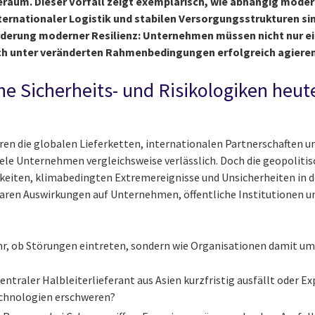
raum. Dieser Vorfall zeigt exemplarisch, wie abhängig moder
internationaler Logistik und stabilen Versorgungsstrukturen sin
rderung moderner Resilienz: Unternehmen müssen nicht nur ei
ch unter veränderten Rahmenbedingungen erfolgreich agiere
e Sicherheits- und Risikologiken heut
ren die globalen Lieferketten, internationalen Partnerschaften un
le Unternehmen vergleichsweise verlässlich. Doch die geopoliti
eiten, klimabedingten Extremereignisse und Unsicherheiten in 
aren Auswirkungen auf Unternehmen, öffentliche Institutionen un
ehr, ob Störungen eintreten, sondern wie Organisationen damit 
zentraler Halbleiterlieferant aus Asien kurzfristig ausfällt oder
echnologien erschweren?