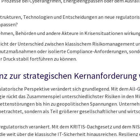
e Prozesse bei Cyberangriffen, Energieengpässen oder dem Ausfall 
 Strukturen, Technologien und Entscheidungen an neue regulatoris
passen?
hmen, Behörden und andere Akteure in Krisensituationen wirku
 Sicht der Unterschied zwischen klassischem Risikomanagement un
chutzmaßnahmen oder isolierte Compliance-Anforderungen, sond
r Druck stabil fortführen zu können.
nz zur strategischen Kernanforderung 
gulatorische Perspektive verändert sich grundlegend. Mit dem All
ie rückt das Zusammenspiel unterschiedlichster Risiken in den M
rkettenstörungen bis hin zu geopolitischen Spannungen. Unterne
betrachtet, sondern als Teil größerer gesellschaftlicher und wirts
regulatorisch verankert. Mit dem KRITIS-Dachgesetz und dem N
e weit über die klassische IT-Sicherheit hinausreichen. Resilienz