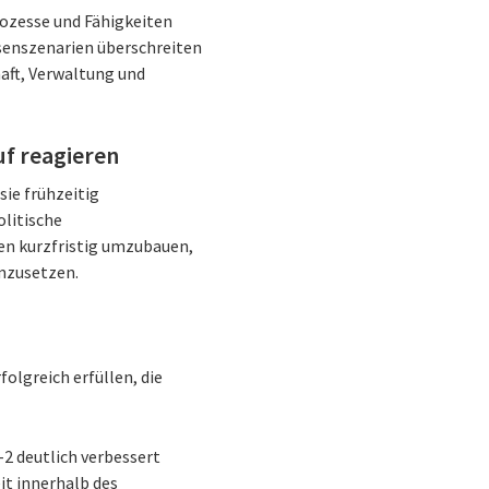
ozesse und Fähigkeiten
senszenarien überschreiten
aft, Verwaltung und
uf reagieren
sie frühzeitig
olitische
en kurzfristig umzubauen,
umzusetzen.
olgreich erfüllen, die
-2 deutlich verbessert
it innerhalb des