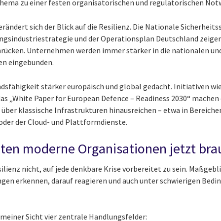
thema zu einer festen organisatorischen und regulatorischen Not
erändert sich der Blick auf die Resilienz. Die Nationale Sicherheits
ungsindustriestrategie und der Operationsplan Deutschland zeigen 
ücken. Unternehmen werden immer stärker in die nationalen un
ren eingebunden.
dsfähigkeit stärker europäisch und global gedacht. Initiativen wie
das „White Paper for European Defence – Readiness 2030“ machen 
über klassische Infrastrukturen hinausreichen – etwa in Bereiche
der der Cloud- und Plattformdienste.
iten moderne Organisationen jetzt br
lienz nicht, auf jede denkbare Krise vorbereitet zu sein. Maßgeblic
gen erkennen, darauf reagieren und auch unter schwierigen Bed
meiner Sicht vier zentrale Handlungsfelder: