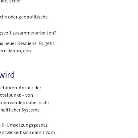
kritischer
che oder geopolitische
ngsvoll zusammenarbeiten?
d neuer Resilienz. Es geht
ern darum, den
wird
-Gefahren-Ansatz der
ittelpunkt – von
hmen werden dabei nicht
chaftlicher Systeme.
IS-II-Umsetzungsgesetz
 entwickelt sich damit vom