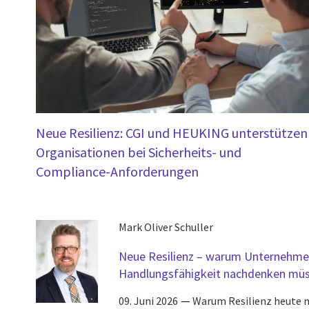
Neue Resilienz: CGI und HEUKING unterstützen
Organisationen bei Sicherheits- und
Compliance-Anforderungen
Mark Oliver Schuller
Neue Resilienz – warum Unternehmen
Handlungsfähigkeit nachdenken mü
09. Juni 2026
Warum Resilienz heute 