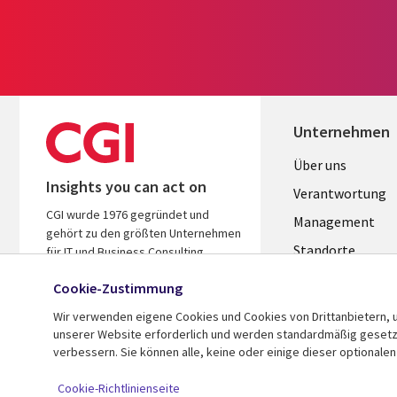
Unternehmen
Useful
Über uns
Insights you can act on
links
Verantwortung
CGI wurde 1976 gegründet und
GERMANY
Management
gehört zu den größten Unternehmen
Standorte
für IT und Business Consulting
weltweit. Wir kennen Ihre Branche,
Allianzen
Cookie-Zustimmung
handeln ergebnisorientiert und
Merger
helfen Ihnen so, den ROI zu steigern.
Wir verwenden eigene Cookies und Cookies von Drittanbietern, u
unserer Website erforderlich und werden standardmäßig gesetzt.
verbessern. Sie können alle, keine oder einige dieser optionale
© 2026 CGI Inc.
Cookie-Richtlinienseite