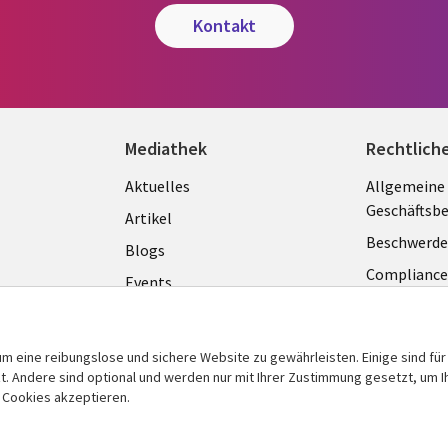
kontakt
Mediathek
Rechtlich
Library
Legal
Aktuelles
Allgemeine
Geschäftsb
Links
GERM
Artikel
Beschwerde
GERMANY
Blogs
Complianc
Events
Datenschut
Podcasts
Impressum
Presse
m eine reibungslose und sichere Website zu gewährleisten. Einige sind für
Cookie-Ein
 Andere sind optional und werden nur mit Ihrer Zustimmung gesetzt, um Ih
Standpunkt
n Cookies akzeptieren.