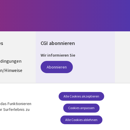
es
CGI abonnieren
Wir informieren Sie
edingungen
ANY
Abonnieren
n/Hinweise
e
z
Folgen Sie uns
Alle Cookies akzeptieren
 das Funktionieren
Social Media GERMANY
stellungen
Cookies anpassen
r Surferlebnis zu
Alle Cookies ablehnen