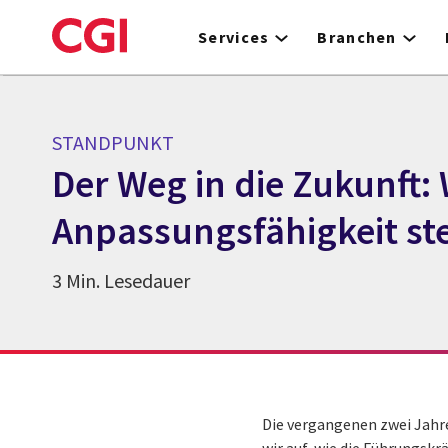
Skip
to
Services
Branchen
main
content
STANDPUNKT
Der Weg in die Zukunft
Anpassungsfähigkeit st
3 Min. Lesedauer
Die vergangenen zwei Jahre