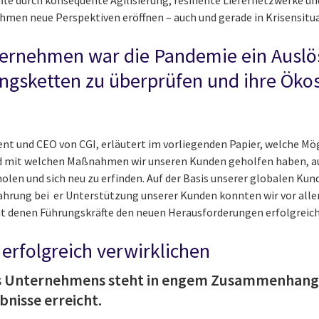
äfte durch konsequente Agilisierung, resiliente Liefernetzwerke u
men neue Perspektiven eröffnen – auch und gerade in Krisensitu
ternehmen war die Pandemie ein Auslös
ngsketten zu überprüfen und ihre Öko
dent und CEO von CGI, erläutert im vorliegenden Papier, welche Mö
 mit welchen Maßnahmen wir unseren Kunden geholfen haben, auf 
holen und sich neu zu erfinden. Auf der Basis unserer globalen Ku
fahrung bei er Unterstützung unserer Kunden konnten wir vor alle
t denen Führungskräfte den neuen Herausforderungen erfolgreic
 erfolgreich verwirklichen
ines Unternehmens steht in engem Zusammenhang 
bnisse erreicht.