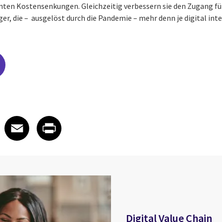
anten Kostensenkungen. Gleichzeitig verbessern sie den Zugang 
er, die – ausgelöst durch die Pandemie – mehr denn je digital in
edIn
 X
re on Facebook
Share on Email
Share on Print
Facebook
Email
Print
Digital Value Chain