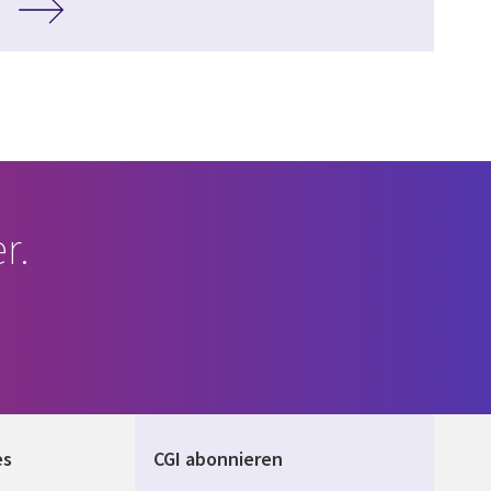
r.
es
CGI abonnieren