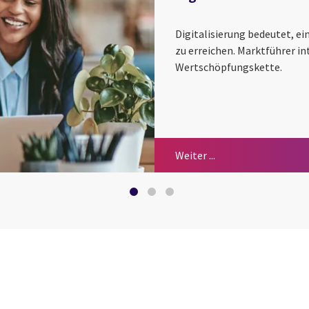
Digitalisierung bedeutet, e
zu erreichen. Marktführer int
Wertschöpfungskette.
Digital Value Chain
Business Agility
Future of Work
Weiter ...