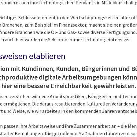
, sondern auch ihre technologischen Pendants in Mitleidenschaft
wichtiges Schlüsselelement in den Wertschöpfungsketten aller öff
n Branchen, zum Beispiel im Finanzsektor, macht sie einen großen
ndere Branchen wie die Öl- und Gas- sowie diverse Fertigungsindu
h auch hier werden die Sektoren immer technologieintensiver.
sweisen etablieren
aktion mit Kundinnen, Kunden, Bürgerinnen und 
ochproduktive digitale Arbeitsumgebungen kö
hier eine bessere Erreichbarkeit gewährleisten.
sen verstehen wir neue Arbeitspraktiken, Fähigkeiten und Techno
le ermöglichen. Die daraus resultierenden kulturellen Veränderun
rt und Weise, wie wir arbeiten in den kommenden Jahren entschei
passen ihre Arbeitsweise und ihre Zusammenarbeit an – die Me
kt aller Bemühungen. Die getroffenen Maßnahmen führen zu neuer 