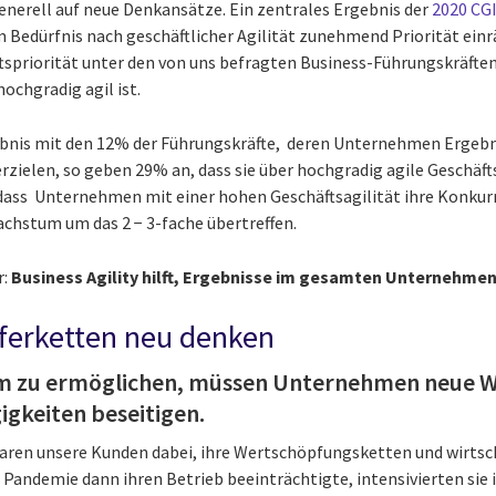
nerell auf neue Denkansätze. Ein zentrales Ergebnis der
2020 CGI
m Bedürfnis nach geschäftlicher Agilität zunehmend Priorität einr
ftspriorität unter den von uns befragten Business-Führungskräft
ochgradig agil ist.
ebnis mit den 12% der Führungskräfte, deren Unternehmen Ergebni
ielen, so geben 29% an, dass sie über hochgradig agile Geschäft
dass Unternehmen mit einer hohen Geschäftsagilität ihre Konkur
chstum um das 2 − 3-fache übertreffen.
r:
Business Agility hilft, Ergebnisse im gesamten Unternehmen 
eferketten neu denken
 zu ermöglichen, müssen Unternehmen neue We
gkeiten beseitigen.
waren unsere Kunden dabei, ihre Wertschöpfungsketten und wirts
e Pandemie dann ihren Betrieb beeinträchtigte, intensivierten sie