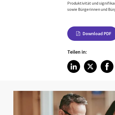
Produktivität und signifik
sowie Bürgerinnen und Bürg
Download PDF
Teilen in:
Share on Link
Share on
Sha
LinkedIn
X