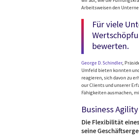
wir auf, wie die Führungskr
Arbeitsweisen den Unterneh
Für viele Un
Wertschöpfu
bewerten.
George D. Schindler
, Präsi
Umfeld bieten konnten und
reagieren, sich davon zu er
our Clients und unserer Er
Fähigkeiten ausmachen, mi
Business Agility
Die Flexibilität e
seine Geschäftserge