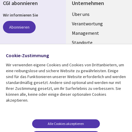
CGI abonnieren
Unternehmen
Useful
Über uns
Wir informieren Sie
links
Verantwortung
Abonnieren
GERMANY
Management
Standorte
Allianzen
Folgen Sie uns
Cookie-Zustimmung
Merger
Wir verwenden eigene Cookies und Cookies von Drittanbietern, um
Social
eine reibungslose und sichere Website zu gewährleisten. Einige
Media
sind für das Funktionieren unserer Website erforderlich und werden
GERMANY
standardmäßig gesetzt. Andere sind optional und werden nur mit
Ihrer Zustimmung gesetzt, um Ihr Surferlebnis zu verbessern. Sie
Mediathek
Rechtliches
können alle, keine oder einige dieser optionalen Cookies
akzeptieren.
Library
Legal
Aktuelles
Allgemeine
Geschäftsbedingungen
Links
GERMANY
Artikel
Beschwerden/Hinweise
GERMANY
Blogs
Alle Cookies akzeptieren
Compliance
Events