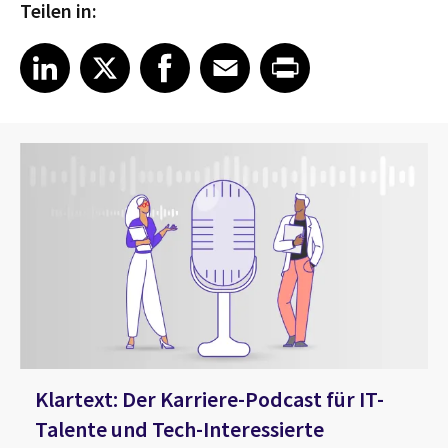
Teilen in:
Share on LinkedIn
Share on X
Share on Facebook
Share on Email
Share on Print
LinkedIn
X
Facebook
Email
Print
Klartext: Der Karriere-Podcast für IT-
Talente und Tech-Interessierte