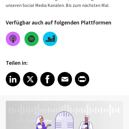
unseren Social Media Kanälen. Bis zum nächsten Mal.
Verfügbar auch auf folgenden Plattformen
Teilen in:
Share on LinkedIn
Share on X
Share on Facebook
Share on Email
Share on Print
LinkedIn
X
Facebook
Email
Print