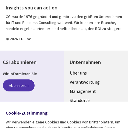
Insights you can act on
CGI wurde 1976 gegründet und gehört zu den größten Unternehmen
für IT und Business Consulting weltweit. Wir kennen Ihre Branche,
handeln ergebnisorientiert und helfen Ihnen so, den ROI zu steigern.
© 2026 CGI Inc.
CGI abonnieren
Unternehmen
Useful
Über uns
Wir informieren Sie
links
Verantwortung
Abonnieren
GERMANY
Management
Standorte
Allianzen
Folgen Sie uns
Cookie-Zustimmung
Merger
Wir verwenden eigene Cookies und Cookies von Drittanbietern, um
Social
eine reibungslose und sichere Website zu gewährleisten. Einige