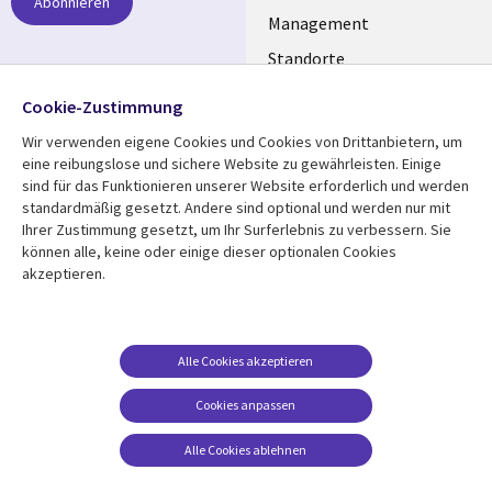
Abonnieren
GERMANY
Management
Standorte
Allianzen
Folgen Sie uns
Cookie-Zustimmung
Merger
Wir verwenden eigene Cookies und Cookies von Drittanbietern, um
Social
eine reibungslose und sichere Website zu gewährleisten. Einige
Media
sind für das Funktionieren unserer Website erforderlich und werden
GERMANY
standardmäßig gesetzt. Andere sind optional und werden nur mit
Ihrer Zustimmung gesetzt, um Ihr Surferlebnis zu verbessern. Sie
Mediathek
Rechtliches
können alle, keine oder einige dieser optionalen Cookies
akzeptieren.
Library
Legal
Aktuelles
Allgemeine
Geschäftsbedingungen
Links
GERMANY
Artikel
Beschwerden/Hinweise
GERMANY
Blogs
Alle Cookies akzeptieren
Compliance
Events
Cookies anpassen
Datenschutz
Podcasts
Impressum
Alle Cookies ablehnen
Presse
Cookie-Einstellungen