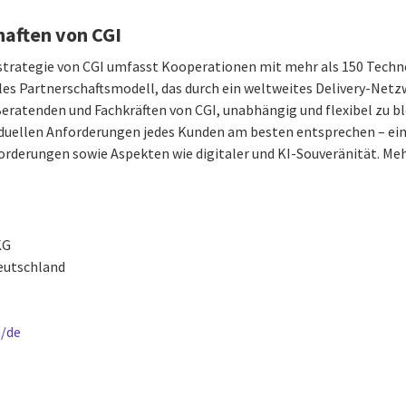
haften von CGI
sstrategie von CGI umfasst Kooperationen mit mehr als 150 Tec
ales Partnerschaftsmodell, das durch ein weltweites Delivery-Netz
eratenden und Fachkräften von CGI, unabhängig und flexibel zu b
iduellen Anforderungen jedes Kunden am besten entsprechen – ein
rderungen sowie Aspekten wie digitaler und KI-Souveränität. Meh
KG
Deutschland
/de