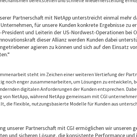
mechanismen bereitstellen und schnelle Wiederherstellung ermö
serer Partnerschaft mit NetApp unterstreicht einmal mehr
nternehmen, für unsere Kunden konkrete Ergebnisse zu erzi
ce-President und Leiterin der US-Nordwest-Operationen bei C
novationskraft dieser Allianz werden Kunden dabei unterstü
ngetriebener agieren zu können und sich auf den Einsatz vo
ten.“
mmenarbeit steht im Zeichen einer weiteren Vertiefung der Partn
g noch enger zusammenarbeiten, um Lösungen zu entwickeln, be
erändernden digitalen Anforderungen der Kunden entsprechen. Dab
rag von NetApp, während NetApp gemeinsam mit CGI unternehmen
llt, die flexible, nutzungsbasierte Modelle für Kunden aus unters
ung unserer Partnerschaft mit CGI ermöglichen wir unsere
enten und sicheren Lösung, die konsistente Performance und i