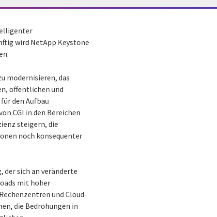
elligenter
ftig wird NetApp Keystone
en.
u modernisieren, das
n, öffentlichen und
für den Aufbau
von CGI in den Bereichen
ienz steigern, die
itionen noch konsequenter
 der sich an veränderte
loads mit hoher
n Rechenzentren und Cloud-
nen, die Bedrohungen in