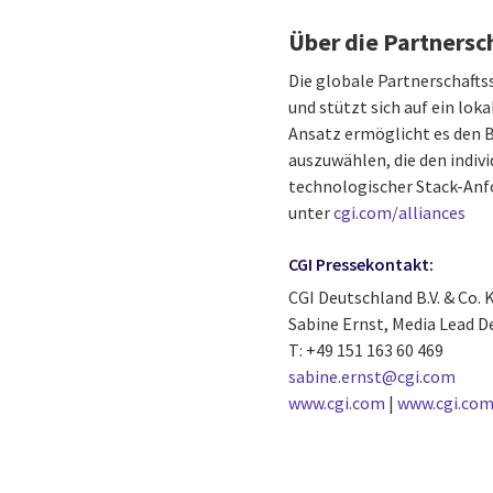
Über die Partnersc
Die globale Partnerschaft
und stützt sich auf ein lok
Ansatz ermöglicht es den B
auszuwählen, die den indiv
technologischer Stack-Anfo
unter
cgi.com/alliances
CGI Pressekontakt:
CGI Deutschland B.V. & Co. 
Sabine Ernst, Media Lead 
T: +49 151 163 60 469
sabine.ernst@cgi.com
www.cgi.com
|
www.cgi.com