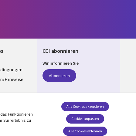
es
CGI abonnieren
Wir informieren Sie
edingungen
ANY
Abonnieren
n/Hinweise
e
z
Folgen Sie uns
Alle Cookies akzeptieren
 das Funktionieren
Social Media GERMANY
stellungen
Cookies anpassen
r Surferlebnis zu
Alle Cookies ablehnen