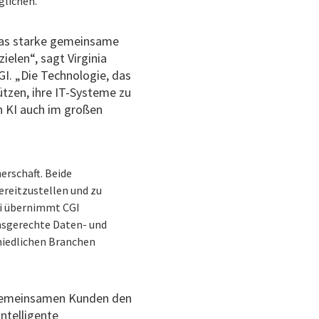
glichen.
 das starke gemeinsame
elen“, sagt Virginia
GI. „Die Technologie, das
tzen, ihre IT-Systeme zu
n KI auch im großen
erschaft. Beide
reitzustellen und zu
ei übernimmt CGI
sgerechte Daten- und
chiedlichen Branchen
n gemeinsamen Kunden den
ntelligente