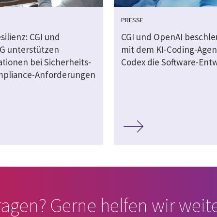
PRESSE
silienz: CGI und
CGI und OpenAI beschle
G unterstützen
mit dem KI-Coding-Age
tionen bei Sicherheits-
Codex die Software-Ent
pliance-Anforderungen
ragen? Gerne helfen wir weite