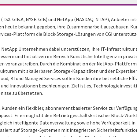
 (TSX: GIB.A; NYSE: GIB) und NetApp (NASDAQ: NTAP),
Anbieter int
en heute bekannt gegeben, ihre Zusammenarbeit auszubauen. Kün
ervices-Plattform die Block-Storage-Lösungen von CGI unterstütz
NetApp Unternehmen dabei unterstützen, ihre IT-Infrastruktur z
ern und Initiativen im Bereich Künstliche Intelligenz in private
 voranzutreiben. Durch die Kombination der NetApp-Plattform 
rukturen mit skalierbaren Storage-Kapazitäten und der Expertise 
oud, KI und Managed Services sollen Kunden ihre betriebliche Effiz
 und Innovationen beschleunigen. Ziel ist es, Technologieinvest
bnisse zu übersetzen.
Kunden ein flexibler, abonnementbasierter Service zur Verfügung,
passt. Er ermöglicht den Betrieb geschäftskritischer Block-Work
gleich intelligente Datenverwaltung sowie hohe Verfügbarkeit i
siert auf Storage-Systemen mit integrierten Sicherheitsfunktio