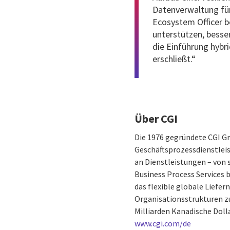
Datenverwaltung für 
Ecosystem Officer 
unterstützen, besser
die Einführung hyb
erschließt.“
Über CGI
Die 1976 gegründete CGI G
Geschäftsprozessdienstleis
an Dienstleistungen – von
Business Process Services 
das flexible globale Liefer
Organisationsstrukturen zu
Milliarden Kanadische Dolla
www.cgi.com/de