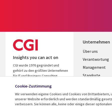
Unternehmen
Useful
Über uns
Insights you can act on
links
Verantwortung
CGI wurde 1976 gegründet und
GERMANY
Management
gehört zu den größten Unternehmen
Standorte
für IT und Business Consulting
weltweit. Wir kennen Ihre Branche,
Allianzen
Cookie-Zustimmung
handeln ergebnisorientiert und
Merger
helfen Ihnen so, den ROI zu steigern.
Wir verwenden eigene Cookies und Cookies von Drittanbietern, u
unserer Website erforderlich und werden standardmäßig gesetzt.
verbessern. Sie können alle, keine oder einige dieser optionale
© 2026 CGI Inc.