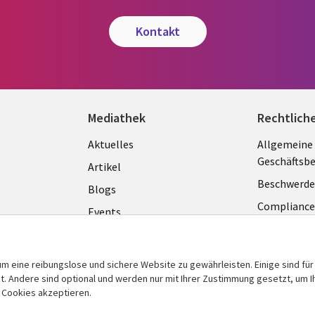
kontakt
Mediathek
Rechtlich
Library
Legal
Aktuelles
Allgemeine
Geschäftsb
Links
GERM
Artikel
Beschwerde
GERMANY
Blogs
Complianc
Events
Datenschut
Podcasts
Impressum
Presse
m eine reibungslose und sichere Website zu gewährleisten. Einige sind für
Cookie-Ein
 Andere sind optional und werden nur mit Ihrer Zustimmung gesetzt, um Ih
Standpunkt
n Cookies akzeptieren.