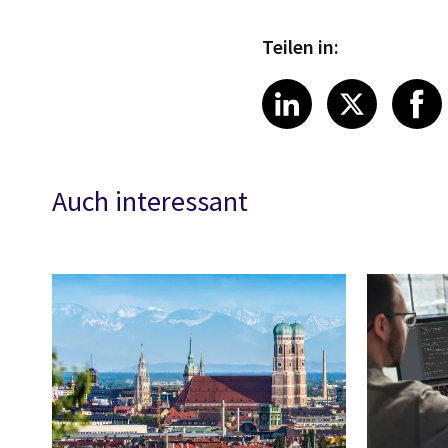
Teilen in:
Share article
Share art
Shar
LinkedIn
X
Auch interessant