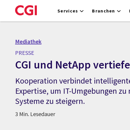
Skip
to
Services
Branchen
main
content
Mediathek
PRESSE
CGI und NetApp vertiefe
Kooperation verbindet intelligent
Expertise, um IT-Umgebungen zu m
Systeme zu steigern.
3 Min. Lesedauer