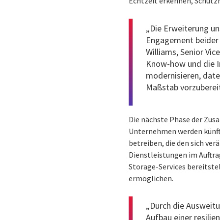
Echtzeit erkennen, Schutz
„Die Erweiterung un
Engagement beider U
Williams, Senior Vi
Know-how und die In
modernisieren, date
Maßstab vorzuberei
Die nächste Phase der Zusa
Unternehmen werden künfti
betreiben, die den sich v
Dienstleistungen im Auft
Storage-Services bereitste
ermöglichen.
„Durch die Ausweit
Aufbau einer resili