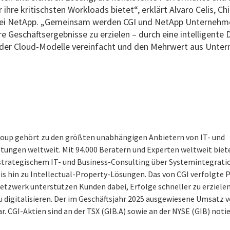
ihre kritischsten Workloads bietet“, erklärt Alvaro Celis, Ch
bei NetApp. „Gemeinsam werden CGI und NetApp Unternehme
e Geschäftsergebnisse zu erzielen – durch eine intelligente 
rider Cloud-Modelle vereinfacht und den Mehrwert aus Unt
roup gehört zu den größten unabhängigen Anbietern von IT- und
tungen weltweit. Mit 94.000 Beratern und Experten weltweit biete
 strategischem IT- und Business-Consulting über Systemintegrati
bis hin zu Intellectual-Property-Lösungen. Das von CGI verfolgte
netzwerk unterstützen Kunden dabei, Erfolge schneller zu erzielen
 digitalisieren. Der im Geschäftsjahr 2025 ausgewiesene Umsatz v
r. CGI-Aktien sind an der TSX (GIB.A) sowie an der NYSE (GIB) notie