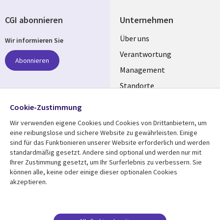
CGI abonnieren
Unternehmen
Useful
Über uns
Wir informieren Sie
links
Verantwortung
Abonnieren
GERMANY
Management
Standorte
Allianzen
Folgen Sie uns
Cookie-Zustimmung
Merger
Wir verwenden eigene Cookies und Cookies von Drittanbietern, um
Social
eine reibungslose und sichere Website zu gewährleisten. Einige
Media
sind für das Funktionieren unserer Website erforderlich und werden
GERMANY
standardmäßig gesetzt. Andere sind optional und werden nur mit
Ihrer Zustimmung gesetzt, um Ihr Surferlebnis zu verbessern. Sie
Mediathek
Rechtliches
können alle, keine oder einige dieser optionalen Cookies
akzeptieren.
Library
Legal
Aktuelles
Allgemeine
Geschäftsbedingungen
Links
GERMANY
Artikel
Beschwerden/Hinweise
Blogs