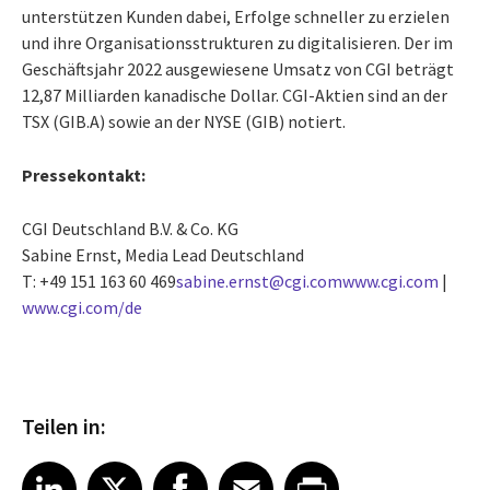
unterstützen Kunden dabei, Erfolge schneller zu erzielen
und ihre Organisationsstrukturen zu digitalisieren. Der im
Geschäftsjahr 2022 ausgewiesene Umsatz von CGI beträgt
12,87 Milliarden kanadische Dollar. CGI-Aktien sind an der
TSX (GIB.A) sowie an der NYSE (GIB) notiert.
Pressekontakt:
CGI Deutschland B.V. & Co. KG
Sabine Ernst, Media Lead Deutschland
T: +49 151 163 60 469
sabine.ernst@cgi.com
www.cgi.com
|
www.cgi.com/de
Teilen in:
Share article on LinkedIn
Share article on X
Share article on Facebook
Share article on Email
Share article on Print
LinkedIn
X
Facebook
Email
Print