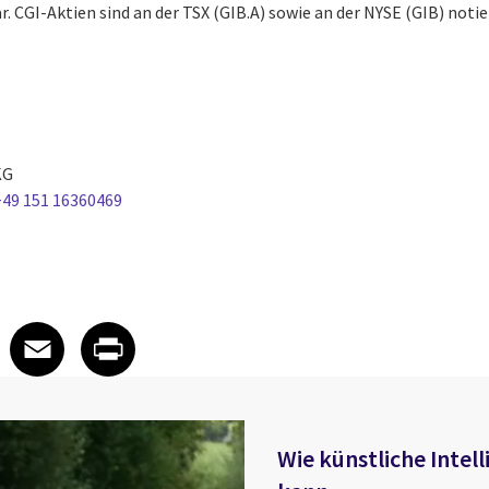
r. CGI-Aktien sind an der TSX (GIB.A) sowie an der NYSE (GIB) notie
 KG
+49 151 16360469
 on LinkedIn
icle on X
e article on Facebook
Share article on Email
Share article on Print
Facebook
Email
Print
Wie künstliche Intell