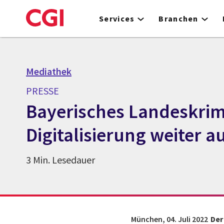
Skip
to
Services
Branchen
main
content
Mediathek
PRESSE
Bayerisches Landeskrimi
Digitalisierung weiter a
3 Min. Lesedauer
München,
04. Juli 2022
Der