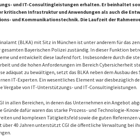
ungs- und IT-Consultingleistungen erhalten. Er beinhaltet so
r kritischen Infrastruktur und Anwendungen als auch die Entw
ions- und Kommunikationstechnik. Die Laufzeit der Rahmenve
nalamt (BLKA) mit Sitz in München ist unter anderem für das zen
samten Bayerischen Polizei zuständig. In dieser Funktion betrei
teme und entwickelt diese laufend fort. Insbesondere durch die st
iarbeit und die hohen Anforderungen im Bereich Cybersicherheit s
se adäquat zu bewältigen, setzt das BLKA neben dem Ausbau des
rnen IT-Experten. Ein wesentliches Element war diesbezüglich de
e Vergabe von IT-Unterstützungs- und IT-Consultingleistungen.
GI in allen Bereichen, in denen das Unternehmen ein Angebot ab
e Gründe dafür waren das starke Prozess- und Technologie-Know-
breiten und komplexen Tätigkeitsfeld sowie die guten Referenzen 
it über 40 Jahren unterstützt CGI die öffentliche Verwaltung bei 
ungen.