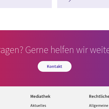
ragen? Gerne helfen wir weite
kontakt
Mediathek
Rechtlich
Library
Legal
Aktuelles
Allgemeine