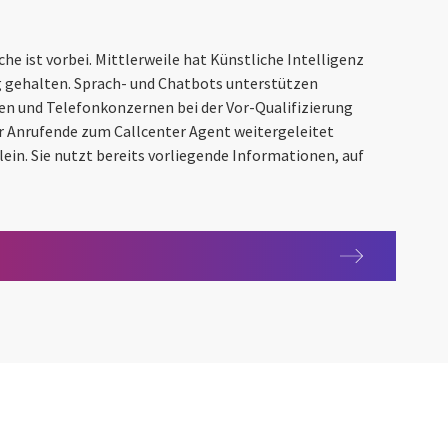
che ist vorbei. Mittlerweile hat Künstliche Intelligenz
ag gehalten. Sprach- und Chatbots unterstützen
en und Telefonkonzernen bei der Vor-Qualifizierung
r Anrufende zum Callcenter Agent weitergeleitet
llein. Sie nutzt bereits vorliegende Informationen, auf
ng digitalisieren
ligenz die Polizeiarbeit revolutionieren kann