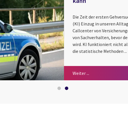
kann
Die Zeit der ersten Gehversu
(KI) Einzug in unseren Allt
Callcenter von Versicherung
von Sachverhalten, bevor de
wird. KI funktioniert nicht a
die statistische Methoden ...
Öffentliche Verwaltu
Wie künstliche Intel
Weiter ...