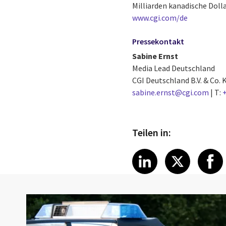
Milliarden kanadische Dolla
www.cgi.com/de
Pressekontakt
Sabine Ernst
Media Lead Deutschland
CGI Deutschland B.V. & Co.
sabine.ernst@cgi.com
| T:
Teilen in:
Share article
Share art
Shar
LinkedIn
X