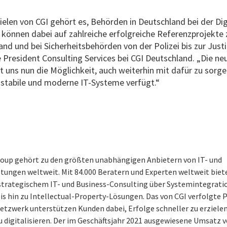
elen von CGI gehört es, Behörden in Deutschland bei der Dig
r können dabei auf zahlreiche erfolgreiche Referenzprojekte 
nd und bei Sicherheitsbehörden von der Polizei bis zur Just
e President Consulting Services bei CGI Deutschland. „Die 
 uns nun die Möglichkeit, auch weiterhin mit dafür zu sorge
e, stabile und moderne IT-Systeme verfügt.“
roup gehört zu den größten unabhängigen Anbietern von IT- und
tungen weltweit. Mit 84.000 Beratern und Experten weltweit biete
 strategischem IT- und Business-Consulting über Systemintegrati
bis hin zu Intellectual-Property-Lösungen. Das von CGI verfolgte
netzwerk unterstützen Kunden dabei, Erfolge schneller zu erzielen
 digitalisieren. Der im Geschäftsjahr 2021 ausgewiesene Umsatz v