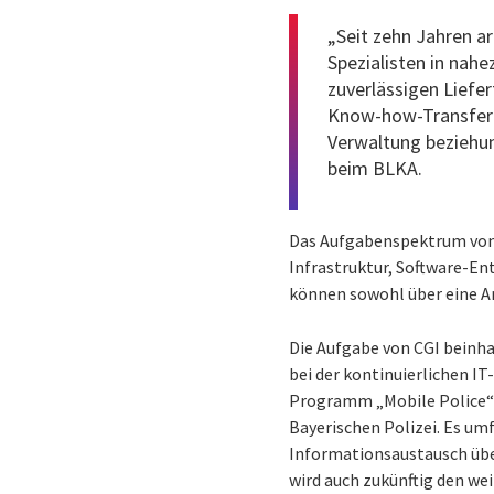
„Seit zehn Jahren a
Spezialisten in nah
zuverlässigen Liefe
Know-how-Transfer a
Verwaltung beziehun
beim BLKA.
Das Aufgabenspektrum von 
Infrastruktur, Software-En
können sowohl über eine A
Die Aufgabe von CGI beinha
bei der kontinuierlichen I
Programm „Mobile Police“ 
Bayerischen Polizei. Es um
Informationsaustausch übe
wird auch zukünftig den we