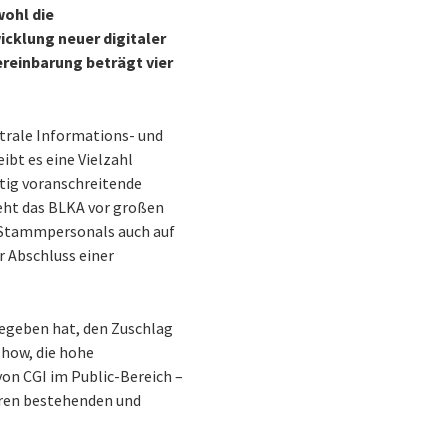
wohl die
icklung neuer digitaler
reinbarung beträgt vier
trale Informations- und
bt es eine Vielzahl
etig voranschreitende
teht das BLKA vor großen
 Stammpersonals auch auf
r Abschluss einer
gegeben hat, den Zuschlag
how, die hohe
von CGI im Public-Bereich –
ihren bestehenden und