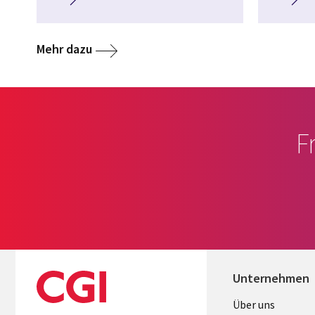
Mehr dazu
F
Unternehmen
Useful
Über uns