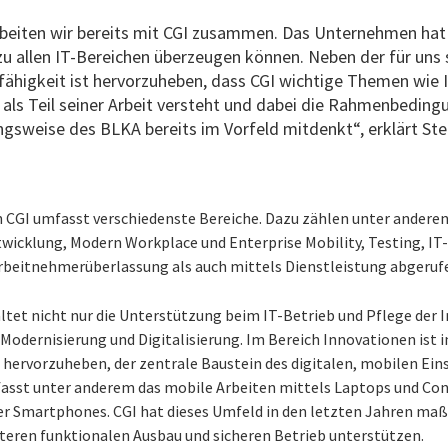
rbeiten wir bereits mit CGI zusammen. Das Unternehmen hat 
ezu allen IT-Bereichen überzeugen können. Neben der für uns
rfähigkeit ist hervorzuheben, dass CGI wichtige Themen wie 
ls Teil seiner Arbeit versteht und dabei die Rahmenbedingu
gsweise des BLKA bereits im Vorfeld mitdenkt“, erklärt Stef
CGI umfasst verschiedenste Bereiche. Dazu zählen unter ander
twicklung, Modern Workplace und Enterprise Mobility, Testing, IT-
rbeitnehmerüberlassung als auch mittels Dienstleistung abgeruf
ltet nicht nur die Unterstützung beim IT-Betrieb und Pflege der I
T-Modernisierung und Digitalisierung. Im Bereich Innovationen ist 
hervorzuheben, der zentrale Baustein des digitalen, mobilen E
fasst unter anderem das mobile Arbeiten mittels Laptops und Con
r Smartphones. CGI hat dieses Umfeld in den letzten Jahren maß
iteren funktionalen Ausbau und sicheren Betrieb unterstützen.