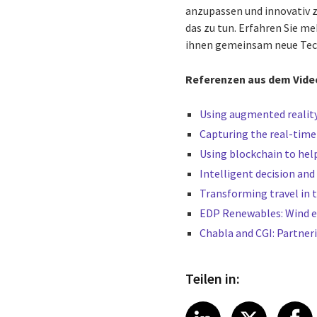
anzupassen und innovativ zu
das zu tun.
Erfahren Sie me
ihnen gemeinsam neue Tech
Referenzen aus dem Vide
Using augmented reality
Capturing the real-time
Using blockchain to hel
Intelligent decision and
Transforming travel in 
EDP Renewables: Wind 
Chabla and CGI: Partner
Teilen in:
Share article
Share art
Shar
LinkedIn
X