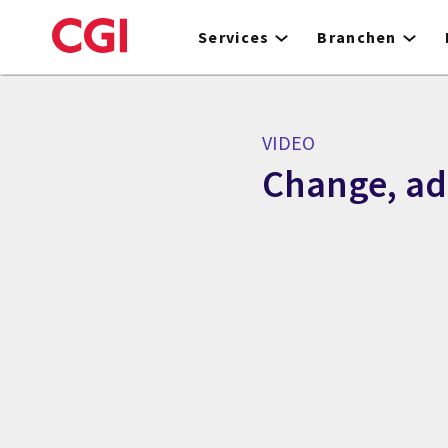
Skip
to
Services
Branchen
main
content
VIDEO
Change, ad