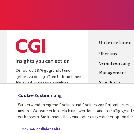
Unternehmen
Useful
Über uns
Insights you can act on
links
Verantwortung
CGI wurde 1976 gegründet und
GERMANY
Management
gehört zu den größten Unternehmen
Standorte
für IT und Business Consulting
weltweit. Wir kennen Ihre Branche,
Allianzen
Cookie-Zustimmung
handeln ergebnisorientiert und
Merger
helfen Ihnen so, den ROI zu steigern.
Wir verwenden eigene Cookies und Cookies von Drittanbietern, u
unserer Website erforderlich und werden standardmäßig gesetzt.
verbessern. Sie können alle, keine oder einige dieser optionale
© 2026 CGI Inc.
Cookie-Richtlinienseite