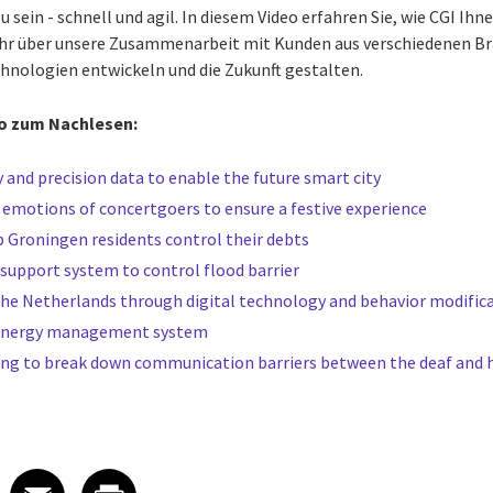
 sein - schnell und agil.
In diesem Video erfahren Sie, wie CGI Ihn
hr über unsere Zusammenarbeit mit Kunden aus verschiedenen Br
nologien entwickeln und die Zukunft gestalten.
o zum Nachlesen:
 and precision data to enable the future smart city
 emotions of concertgoers to ensure a festive experience
p Groningen residents control their debts
 support system to control flood barrier
the Netherlands through digital technology and behavior modific
energy management system
ing to break down communication barriers between the deaf and 
 on LinkedIn
icle on X
e article on Facebook
Share article on Email
Share article on Print
Facebook
Email
Print