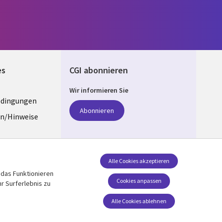
es
CGI abonnieren
Wir informieren Sie
edingungen
ANY
Abonnieren
n/Hinweise
e
z
Folgen Sie uns
Alle Cookies akzeptieren
 das Funktionieren
Social Media GERMANY
stellungen
Cookies anpassen
r Surferlebnis zu
Alle Cookies ablehnen