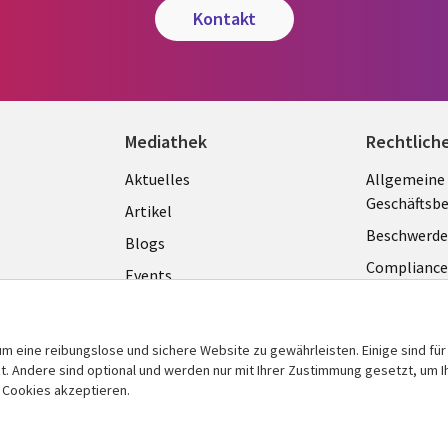
kontakt
Mediathek
Rechtlich
Library
Legal
Aktuelles
Allgemeine
Geschäftsb
Links
GERM
Artikel
Beschwerde
GERMANY
Blogs
Complianc
Events
Datenschut
Podcasts
Impressum
Presse
m eine reibungslose und sichere Website zu gewährleisten. Einige sind für
Cookie-Ein
 Andere sind optional und werden nur mit Ihrer Zustimmung gesetzt, um Ih
Standpunkt
n Cookies akzeptieren.