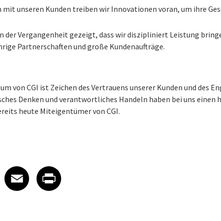
it unseren Kunden treiben wir Innovationen voran, um ihre Ges
n der Vergangenheit gezeigt, dass wir diszipliniert Leistung bri
hrige Partnerschaften und große Kundenaufträge.
tum von CGI ist Zeichen des Vertrauens unserer Kunden und des 
sches Denken und verantwortliches Handeln haben bei uns einen h
bereits heute Miteigentümer von CGI.
 on LinkedIn
icle on X
e article on Facebook
Share article on Email
Share article on Print
Facebook
Email
Print