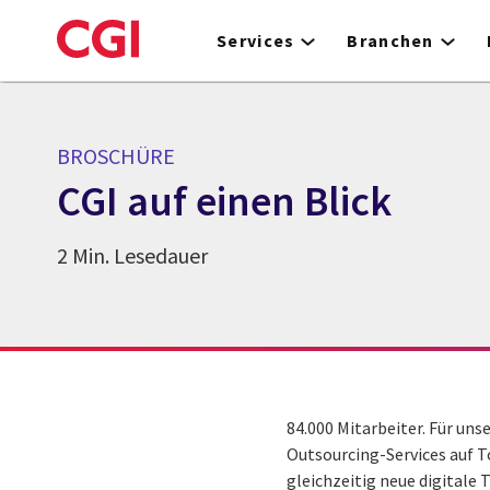
Skip
to
Services
Branchen
main
content
BROSCHÜRE
CGI auf einen Blick
2 Min. Lesedauer
84.000 Mitarbeiter. Für un
Outsourcing-Services auf T
gleichzeitig neue digitale