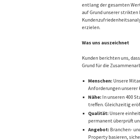
entlang der gesamten Wert
auf Grund unserer strikten
Kundenzufriedenheitsanaly
erzielen.
Was uns auszeichnet
Kunden berichten uns, dass 
Grund für die Zusammenarbe
Menschen:
Unsere Mitar
Anforderungen unserer K
Nähe:
In unseren 400 St
treffen. Gleichzeitig e
Qualität:
Unsere einheit
permanent überprüft un
Angebot:
Branchen- und
Property basieren, sich