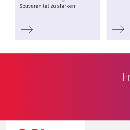
Souveränität zu stärken
F