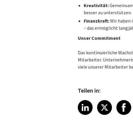
Kreativität:
Gemeinsam m
besser zu unterstützen.
Finanzkraft:
Wir haben i
– das ermöglicht langjä
Unser Commitment
Das kontinuierliche Wachs
Mitarbeiter. Unternehmeri
viele unserer Mitarbeiter 
Teilen in:
Share article
Share art
Shar
LinkedIn
X