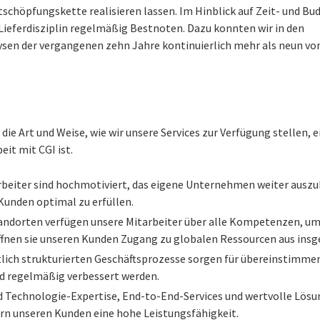
schöpfungskette realisieren lassen. Im Hinblick auf Zeit- und 
 Lieferdisziplin regelmäßig Bestnoten. Dazu konnten wir in den
sen der vergangenen zehn Jahre kontinuierlich mehr als neun v
die Art und Weise, wie wir unsere Services zur Verfügung stellen,
it mit CGI ist.
beiter sind hochmotiviert, das eigene Unternehmen weiter auszu
unden optimal zu erfüllen.
andorten verfügen unsere Mitarbeiter über alle Kompetenzen, um
röffnen sie unseren Kunden Zugang zu globalen Ressourcen aus ins
lich strukturierten Geschäftsprozesse sorgen für übereinstimmen
d regelmäßig verbessert werden.
 Technologie-Expertise, End-to-End-Services und wertvolle Lösung
ern unseren Kunden eine hohe Leistungsfähigkeit.