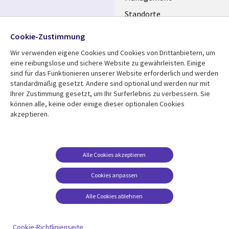
GERMANY
Standorte
Allianzen
Folgen Sie uns
Cookie-Zustimmung
Merger
Wir verwenden eigene Cookies und Cookies von Drittanbietern, um
Social
eine reibungslose und sichere Website zu gewährleisten. Einige
Media
sind für das Funktionieren unserer Website erforderlich und werden
GERMANY
standardmäßig gesetzt. Andere sind optional und werden nur mit
Ihrer Zustimmung gesetzt, um Ihr Surferlebnis zu verbessern. Sie
Mediathek
Rechtliches
können alle, keine oder einige dieser optionalen Cookies
akzeptieren.
Library
Legal
Aktuelles
Allgemeine
Geschäftsbedingungen
Links
GERMANY
Artikel
Beschwerden/Hinweise
GERMANY
Blogs
Alle Cookies akzeptieren
Compliance
Events
Cookies anpassen
Datenschutz
Podcasts
Impressum
Alle Cookies ablehnen
Presse
Cookie-Einstellungen
Standpunkt
Cookie-Richtlinienseite