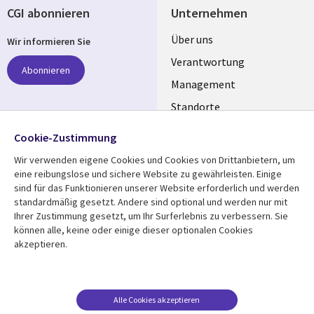
CGI abonnieren
Unternehmen
Useful
Über uns
Wir informieren Sie
links
Verantwortung
Abonnieren
GERMANY
Management
Standorte
Allianzen
Folgen Sie uns
Cookie-Zustimmung
Merger
Wir verwenden eigene Cookies und Cookies von Drittanbietern, um
Social
eine reibungslose und sichere Website zu gewährleisten. Einige
Media
sind für das Funktionieren unserer Website erforderlich und werden
GERMANY
standardmäßig gesetzt. Andere sind optional und werden nur mit
Ihrer Zustimmung gesetzt, um Ihr Surferlebnis zu verbessern. Sie
Mediathek
Rechtliches
können alle, keine oder einige dieser optionalen Cookies
akzeptieren.
Library
Legal
Aktuelles
Allgemeine
Geschäftsbedingungen
Links
GERMANY
Artikel
Beschwerden/Hinweise
GERMANY
Blogs
Alle Cookies akzeptieren
Compliance