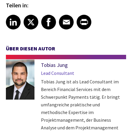
Teilen in:
Share article on LinkedIn
Share article on X
Share article on Facebook
Share article on Email
Share article on Print
LinkedIn
X
Facebook
Email
Print
ÜBER DIESEN AUTOR
Tobias Jung
Lead Consultant
Tobias Jung ist als Lead Consultant im
Bereich Financial Services mit dem
Schwerpunkt Payments tätig. Er bringt
umfangreiche praktische und
methodische Expertise im
Projektmanagement, der Business
Analyse und dem Projektmanagement