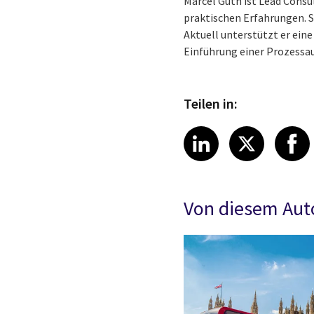
Marcel Guth ist Lead Consu
praktischen Erfahrungen. S
Aktuell unterstützt er ein
Einführung einer Prozessa
Teilen in:
Share article
Share art
Shar
LinkedIn
X
Von diesem Aut