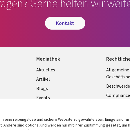
ragen? Gerne helfen wir weite
kontakt
Mediathek
Rechtlich
Library
Legal
Aktuelles
Allgemeine
Geschäftsb
Links
GERM
Artikel
Beschwerde
GERMANY
Blogs
Complianc
Events
Datenschut
Podcasts
Impressum
Presse
m eine reibungslose und sichere Website zu gewährleisten. Einige sind für
Cookie-Ein
 Andere sind optional und werden nur mit Ihrer Zustimmung gesetzt, um Ih
Standpunkt