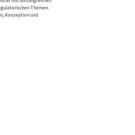
leister mit umfangreichen
 regulatorischen Themen.
en, Konzeption und