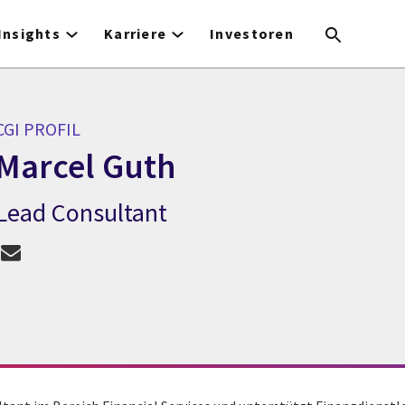
Insights
Karriere
Investoren
CGI PROFIL
Marcel Guth
Lead Consultant
CGI Profil Marcel Guth