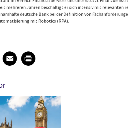
ltant im Bereich Financial Services und unterstützt Finanzdienst
eit mehreren Jahren beschäftigt er sich intensiv mit relevanten
e namhafte deutsche Bank bei der Definition von Fachanforderung
utomatisierung mit Robotics (RPA).
 on LinkedIn
icle on X
e article on Facebook
Share article on Email
Share article on Print
Facebook
Email
Print
or