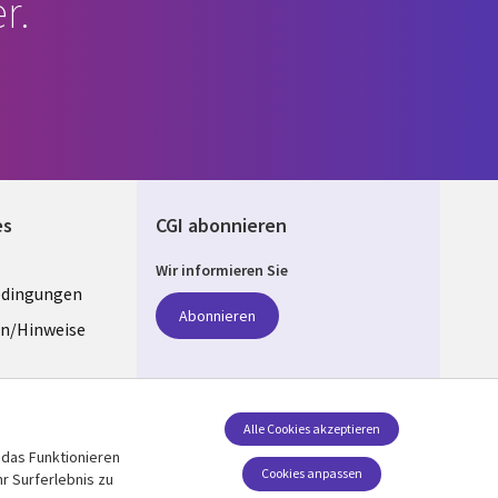
r.
es
CGI abonnieren
Wir informieren Sie
edingungen
ANY
Abonnieren
n/Hinweise
e
z
Folgen Sie uns
Alle Cookies akzeptieren
 das Funktionieren
Social Media GERMANY
stellungen
Cookies anpassen
r Surferlebnis zu