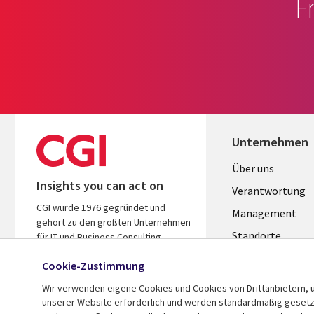
F
Unternehmen
Useful
Über uns
Insights you can act on
links
Verantwortung
CGI wurde 1976 gegründet und
GERMANY
Management
gehört zu den größten Unternehmen
Standorte
für IT und Business Consulting
weltweit. Wir kennen Ihre Branche,
Allianzen
Cookie-Zustimmung
handeln ergebnisorientiert und
Merger
helfen Ihnen so, den ROI zu steigern.
Wir verwenden eigene Cookies und Cookies von Drittanbietern, u
unserer Website erforderlich und werden standardmäßig gesetzt.