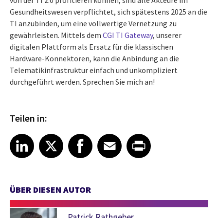
von der TI 2.0 profitieren können, sind alle Akteure im
Gesundheitswesen verpflichtet, sich spätestens 2025 an die
TI anzubinden, um eine vollwertige Vernetzung zu
gewährleisten. Mittels dem
CGI TI Gateway
, unserer
digitalen Plattform als Ersatz für die klassischen
Hardware-Konnektoren, kann die Anbindung an die
Telematikinfrastruktur einfach und unkompliziert
durchgeführt werden. Sprechen Sie mich an!
Teilen in:
Share article on LinkedIn
Share article on X
Share article on Facebook
Share article on Email
Share article on Print
LinkedIn
X
Facebook
Email
Print
ÜBER DIESEN AUTOR
Patrick Rathgeber