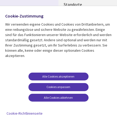
Standorte
Allianzen
Folgen Sie uns
Cookie-Zustimmung
Merger
Wir verwenden eigene Cookies und Cookies von Drittanbietern, um
Social
eine reibungslose und sichere Website zu gewährleisten. Einige
Media
sind für das Funktionieren unserer Website erforderlich und werden
GERMANY
standardmäßig gesetzt. Andere sind optional und werden nur mit
Ihrer Zustimmung gesetzt, um Ihr Surferlebnis zu verbessern. Sie
Mediathek
Rechtliches
können alle, keine oder einige dieser optionalen Cookies
akzeptieren.
Library
Legal
Aktuelles
Allgemeine
Geschäftsbedingungen
Links
GERMANY
Artikel
Beschwerden/Hinweise
GERMANY
Blogs
Alle Cookies akzeptieren
Compliance
Events
Cookies anpassen
Datenschutz
Podcasts
Impressum
Alle Cookies ablehnen
Presse
Cookie-Einstellungen
Standpunkt
Cookie-Richtlinienseite