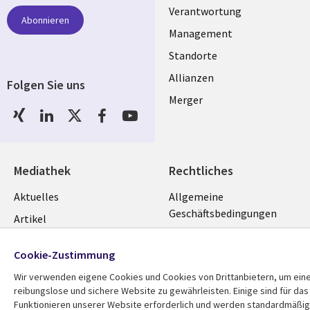
links
Verantwortung
Abonnieren
GERMANY
Management
Standorte
Allianzen
Folgen Sie uns
Merger
Social
Media
GERMANY
Mediathek
Rechtliches
Library
Legal
Aktuelles
Allgemeine
Geschäftsbedingungen
Links
GERMANY
Artikel
Beschwerden/Hinweise
GERMANY
Blogs
Cookie-Zustimmung
Compliance
Events
Wir verwenden eigene Cookies und Cookies von Drittanbietern, um ein
Datenschutz
Podcasts
reibungslose und sichere Website zu gewährleisten. Einige sind für das
Impressum
Funktionieren unserer Website erforderlich und werden standardmäßig
Presse