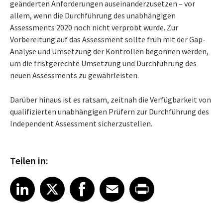
geänderten Anforderungen auseinanderzusetzen – vor
allem, wenn die Durchführung des unabhängigen
Assessments 2020 noch nicht verprobt wurde. Zur
Vorbereitung auf das Assessment sollte früh mit der Gap-
Analyse und Umsetzung der Kontrollen begonnen werden,
um die fristgerechte Umsetzung und Durchführung des
neuen Assessments zu gewährleisten.
Darüber hinaus ist es ratsam, zeitnah die Verfügbarkeit von
qualifizierten unabhängigen Prüfern zur Durchführung des
Independent Assessment sicherzustellen.
Teilen in:
Share article on LinkedIn
Share article on X
Share article on Facebook
Share article on Email
Share article on Print
LinkedIn
X
Facebook
Email
Print