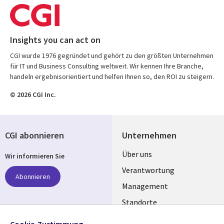
Insights you can act on
CGI wurde 1976 gegründet und gehört zu den größten Unternehmen
für IT und Business Consulting weltweit. Wir kennen Ihre Branche,
handeln ergebnisorientiert und helfen Ihnen so, den ROI zu steigern.
© 2026 CGI Inc.
CGI abonnieren
Unternehmen
Useful
Über uns
Wir informieren Sie
links
Verantwortung
Abonnieren
GERMANY
Management
Standorte
Allianzen
Folgen Sie uns
Cookie-Zustimmung