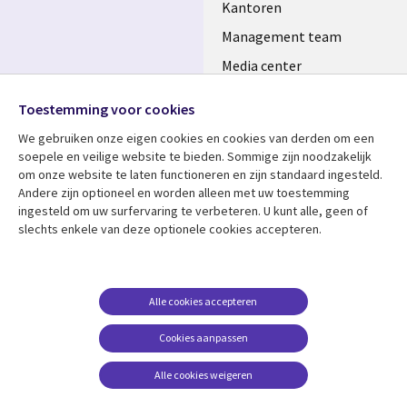
Kantoren
Management team
Media center
Volg ons
Alliances
Toestemming voor cookies
Social
Perscentrum
We gebruiken onze eigen cookies en cookies van derden om een ​​
Media
soepele en veilige website te bieden. Sommige zijn noodzakelijk
NETHERLANDS
om onze website te laten functioneren en zijn standaard ingesteld.
Andere zijn optioneel en worden alleen met uw toestemming
Bekijk meer
Support
ingesteld om uw surfervaring te verbeteren. U kunt alle, geen of
slechts enkele van deze optionele cookies accepteren.
Library
Legal
Artikelen
Disclaimer
Links
NETHERLANDS
Blogs
Privacy
NETHERLANDS
Case studies
Cookie management
Alle cookies accepteren
Evenementen
Cookies aanpassen
Podcasts
Alle cookies weigeren
Viewpoints