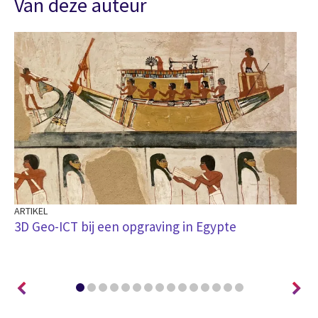
Van deze auteur
ARTIKEL
AR
3D Geo-ICT bij een opgraving in Egypte
Sa
ui