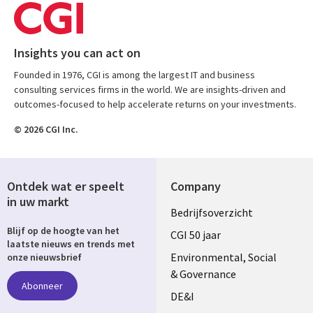
Insights you can act on
Founded in 1976, CGI is among the largest IT and business
consulting services firms in the world. We are insights-driven and
outcomes-focused to help accelerate returns on your investments.
© 2026 CGI Inc.
Ontdek wat er speelt
Company
in uw markt
Useful
Bedrijfsoverzicht
Blijf op de hoogte van het
links
CGI 50 jaar
laatste nieuws en trends met
NETHERLANDS
Environmental, Social
onze nieuwsbrief
& Governance
Abonneer
DE&I