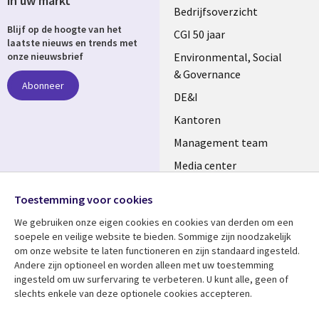
in uw markt
Useful
Bedrijfsoverzicht
Blijf op de hoogte van het
links
CGI 50 jaar
laatste nieuws en trends met
NETHERLANDS
Environmental, Social
onze nieuwsbrief
& Governance
Abonneer
DE&I
Kantoren
Management team
Media center
Volg ons
Alliances
Toestemming voor cookies
Social
Perscentrum
We gebruiken onze eigen cookies en cookies van derden om een ​​
Media
soepele en veilige website te bieden. Sommige zijn noodzakelijk
NETHERLANDS
om onze website te laten functioneren en zijn standaard ingesteld.
Andere zijn optioneel en worden alleen met uw toestemming
Bekijk meer
Support
ingesteld om uw surfervaring te verbeteren. U kunt alle, geen of
slechts enkele van deze optionele cookies accepteren.
Library
Legal
Artikelen
Disclaimer