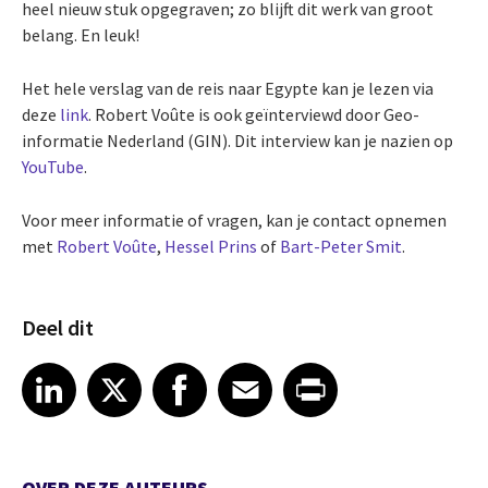
heel nieuw stuk opgegraven; zo blijft dit werk van groot
belang. En leuk!
Het hele verslag van de reis naar Egypte kan je lezen via
deze
link
.
Robert Voûte is ook geïnterviewd door Geo-
informatie Nederland (GIN). Dit interview kan je nazien op
YouTube
.
Voor meer informatie of vragen, kan je contact opnemen
met
Robert Voûte
,
Hessel Prins
of
Bart-Peter Smit
.
Deel dit
Share article on LinkedIn
Share article on X
Share article on Facebook
Share article on Email
Share article on Print
LinkedIn
X
Facebook
Email
Print
OVER DEZE AUTEURS