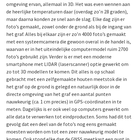
omgeving ervan, allemaal in 3D. Het was even wennen aan
de heerlijke temperaturen daar (overdag zo’n 28 graden),
maar daarna konden ze snel aan de slag. Elke dag zijn er
foto’s gemaakt, zowel onder de grond als bij de ingang van
het graf. Alles bij elkaar zijn er zo’n 4000 foto’s gemaakt
met een systeemcamera die gewoon overal in de handel is,
waarvan er in het uiteindelijke computermodel ruim 2700
foto’s gebruikt zijn. Verder is er met een moderne
smartphone met LIDAR (laserscanner) optie gewerkt om
zo tot 3D modellen te komen. Dit alles is op schaal
gebracht met een zelfgemaakte houten meetstok die in
het graf op de grond is gelegd en natuurlijk door in de
directe omgeving van het graf een aantal punten
nauwkeurig (ca. 1 cm precies) in GPS-coördinaten in te
meten. Dagelijks is er ook veel op computers gewerkt om
alle data te verwerken tot eindproducten. Soms had dit tot
gevolg dat een deel van de foto’s nog eens gemaakt
moesten worden om tot een zeer nauwkeurig model te
komen. Ook stond elke dag de GNSS meetkast een punt in