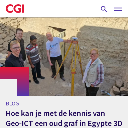
Skip
to
main
content
BLOG
Hoe kan je met de kennis van
Geo-ICT een oud graf in Egypte 3D