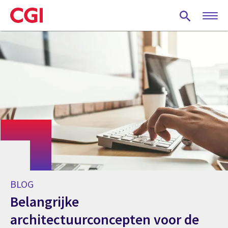
Skip
to
main
content
BLOG
Belangrijke
architectuurconcepten voor de