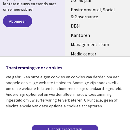
links
CGI 50 jaar
laatste nieuws en trends met
NETHERLANDS
Environmental, Social
onze nieuwsbrief
& Governance
Abonneer
DE&I
Kantoren
Management team
Media center
Volg ons
Alliances
Toestemming voor cookies
Social
Perscentrum
We gebruiken onze eigen cookies en cookies van derden om een ​​
Media
soepele en veilige website te bieden. Sommige zijn noodzakelijk
NETHERLANDS
om onze website te laten functioneren en zijn standaard ingesteld.
Andere zijn optioneel en worden alleen met uw toestemming
Bekijk meer
Support
ingesteld om uw surfervaring te verbeteren. U kunt alle, geen of
slechts enkele van deze optionele cookies accepteren.
Library
Legal
Artikelen
Disclaimer
Links
NETHERLANDS
Blogs
Privacy
NETHERLANDS
Case studies
Cookie management
Alle cookies accepteren