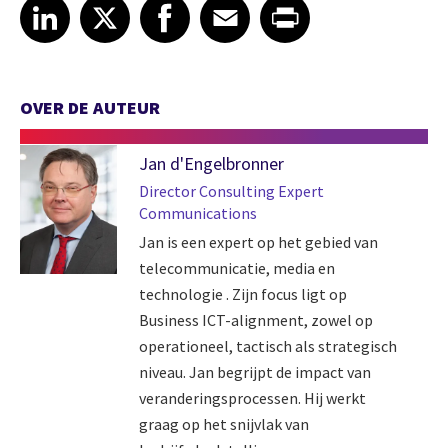
Share article on LinkedIn
Share article on X
Share article on Facebook
Share article on Email
Share article on Print
LinkedIn
X
Facebook
Email
Print
OVER DE AUTEUR
Jan d'Engelbronner
Director Consulting Expert
Communications
Jan is een expert op het gebied van
telecommunicatie, media en
technologie . Zijn focus ligt op
Business ICT-alignment, zowel op
operationeel, tactisch als strategisch
niveau. Jan begrijpt de impact van
veranderingsprocessen. Hij werkt
graag op het snijvlak van