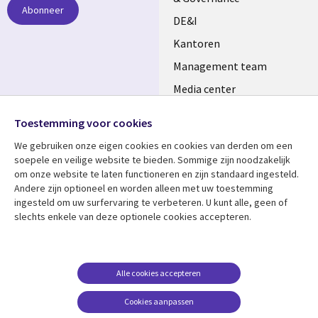
Abonneer
DE&I
Kantoren
Management team
Media center
Volg ons
Alliances
Toestemming voor cookies
Social
Perscentrum
We gebruiken onze eigen cookies en cookies van derden om een ​​
Media
soepele en veilige website te bieden. Sommige zijn noodzakelijk
NETHERLANDS
om onze website te laten functioneren en zijn standaard ingesteld.
Andere zijn optioneel en worden alleen met uw toestemming
Bekijk meer
Support
ingesteld om uw surfervaring te verbeteren. U kunt alle, geen of
slechts enkele van deze optionele cookies accepteren.
Library
Legal
Artikelen
Disclaimer
Links
NETHERLANDS
Blogs
Privacy
NETHERLANDS
Case studies
Cookie management
Alle cookies accepteren
Evenementen
Cookies aanpassen
Podcasts