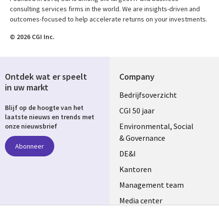
consulting services firms in the world. We are insights-driven and
outcomes-focused to help accelerate returns on your investments.
© 2026 CGI Inc.
Ontdek wat er speelt
Company
in uw markt
Useful
Bedrijfsoverzicht
Blijf op de hoogte van het
links
CGI 50 jaar
laatste nieuws en trends met
NETHERLANDS
Environmental, Social
onze nieuwsbrief
& Governance
Abonneer
DE&I
Kantoren
Management team
Media center
Volg ons
Alliances