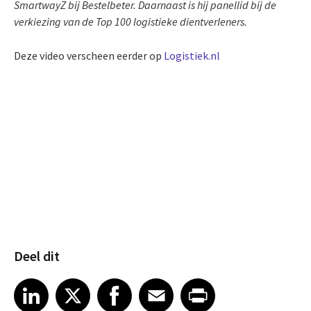
SmartwayZ bij Bestelbeter. Daarnaast is hij panellid bij de
verkiezing van de Top 100 logistieke dientverleners.
Deze video verscheen eerder op
Logistiek.nl
Deel dit
Share article on LinkedIn
Share article on X
Share article on Facebook
Share article on Email
Share article on Print
LinkedIn
X
Facebook
Email
Print