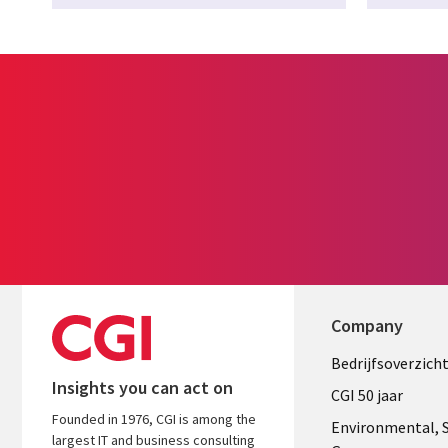
Company
Useful
Bedrijfsoverzich
Insights you can act on
links
CGI 50 jaar
Founded in 1976, CGI is among the
NETHERL
Environmental, S
largest IT and business consulting