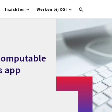
Inzichten
Werken bij CGI
Computable
s app