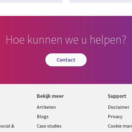
Hoe kunnen we u helpen?
contact
Bekijk meer
Support
Library
Legal
t
Artikelen
Disclaimer
Links
NETH
Blogs
Privacy
ANDS
NETHERLANDS
ocial &
Case studies
Cookie ma