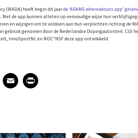
y (WADA) heeft begin dit jaar
de ‘ADAMS whereabouts app’ gelan
. Met de app kunnen atleten op eenvoudige wijze hun verblijfsgeg
eren en wijzigen om te voldoen aan hun verplichten richting de WA
in gebruik genomen door de Nederlandse Dopingautoriteit. CGI h
eit, InnoSportNL en NOC*NSF deze app ontwikkeld.
 on LinkedIn
icle on X
e article on Facebook
Share article on Email
Share article on Print
Facebook
Email
Print