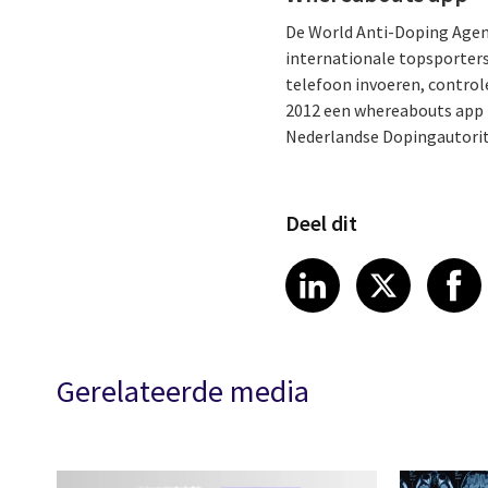
De World Anti-Doping Agenc
internationale topsporters
telefoon invoeren, control
2012 een whereabouts app 
Nederlandse Dopingautorit
Deel dit
Share article
Share art
Shar
LinkedIn
X
Gerelateerde media