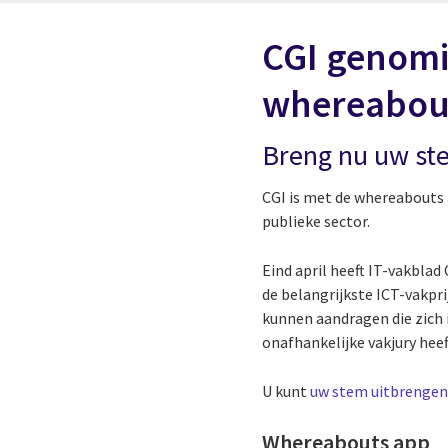
CGI genom
whereabou
Breng nu uw st
CGI is met de whereabouts 
publieke sector.
Eind april heeft IT-vakbl
de belangrijkste ICT-vakpri
kunnen aandragen die zich 
onafhankelijke vakjury hee
U kunt
uw stem uitbrenge
Whereabouts app