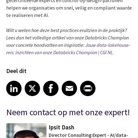
gecertificeerde experts en control-by-design-patronen
helpen we organisaties om snel, veilig en compliant waarde
te realiseren met AI.
Wilt u weten hoe deze best practices eruitzien in de praktijk?
Lees dan het volledige artikel van onze Databricks Champion
voor concrete handvatten en inspiratie:
Jouw data-lakehouse-
reis: inzichten van onze Databricks Champion | CGI NL
.
Deel dit
Share article on LinkedIn
Share article on X
Share article on Facebook
Share article on Email
Share article on Print
LinkedIn
X
Facebook
Email
Print
Neem contact op met onze expert!
Ipsit Dash
Director Consulting Expert - AI/data-