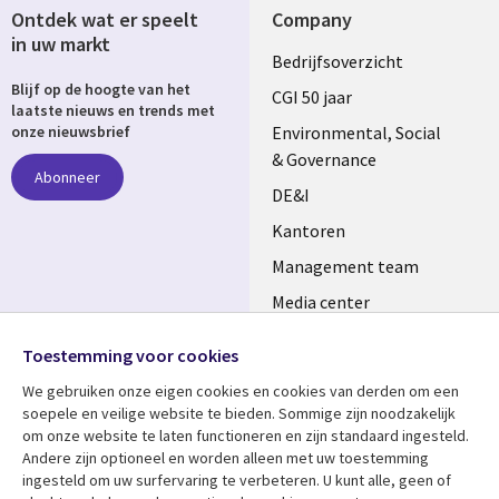
Ontdek wat er speelt
Company
in uw markt
Useful
Bedrijfsoverzicht
Blijf op de hoogte van het
links
CGI 50 jaar
laatste nieuws en trends met
NETHERLANDS
Environmental, Social
onze nieuwsbrief
& Governance
Abonneer
DE&I
Kantoren
Management team
Media center
Volg ons
Alliances
Toestemming voor cookies
Social
Perscentrum
We gebruiken onze eigen cookies en cookies van derden om een ​​
Media
soepele en veilige website te bieden. Sommige zijn noodzakelijk
NETHERLANDS
om onze website te laten functioneren en zijn standaard ingesteld.
Andere zijn optioneel en worden alleen met uw toestemming
Bekijk meer
Support
ingesteld om uw surfervaring te verbeteren. U kunt alle, geen of