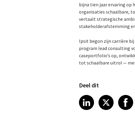
bijna tien jaar ervaring op
organisaties schaalbare, 
vertaalt strategische ambi
stakeholderafstemming en
Ipsit begon zijn carrière b
program lead consulting voo
caseportfolio’s op, ontwikk
tot schaalbare uitrol — m
Deel dit
Share article
Share art
Shar
LinkedIn
X