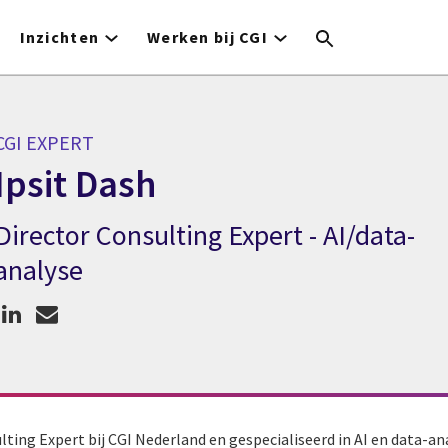
Inzichten
Werken bij CGI
CGI EXPERT
Ipsit Dash
Director Consulting Expert - AI/data-
CGI expert Ipsit Dash
analyse
ulting Expert bij CGI Nederland en gespecialiseerd in AI en data-a