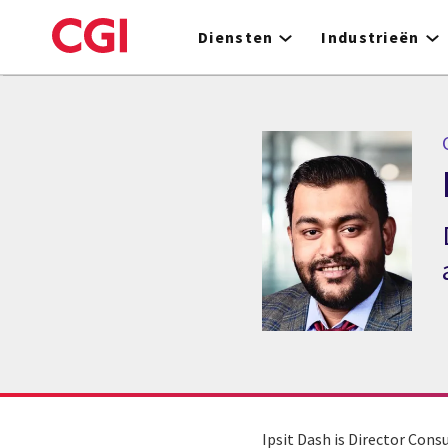
Skip
to
Diensten
Industrieën
main
content
Ipsit Dash is Director Cons