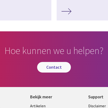
Hoe kunnen we u helpen?
contact
Bekijk meer
Support
Library
Legal
t
Artikelen
Disclaimer