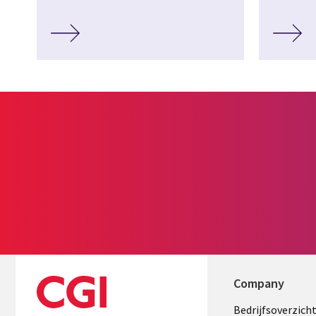
Company
Useful
Bedrijfsoverzich