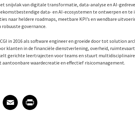
 het snijvlak van digitale transformatie, data-analyse en AI-gedreve
toekomstbestendige data- en AI-ecosystemen te ontwerpen en te 
ties naar heldere roadmaps, meetbare KPI’s en wendbare uitvoeri
 robuuste governance.
ij CGI in 2016 als software engineer en groeide door tot solution ar
r klanten in de financiële dienstverlening, overheid, ruimtevaart 
elt gerichte leertrajecten voor teams en stuurt multidisciplinaire
et aantoonbare waardecreatie en effectief risicomanagement.
 on LinkedIn
icle on X
e article on Facebook
Share article on Email
Share article on Print
Facebook
Email
Print